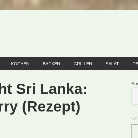
KOCHEN
BACKEN
GRILLEN
SALAT
D
Se
ht Sri Lanka:
Su
ry (Rezept)