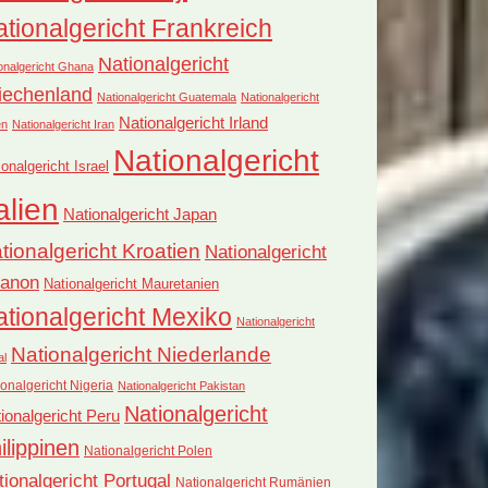
tionalgericht Frankreich
Nationalgericht
onalgericht Ghana
iechenland
Nationalgericht Guatemala
Nationalgericht
Nationalgericht Irland
en
Nationalgericht Iran
Nationalgericht
ionalgericht Israel
alien
Nationalgericht Japan
tionalgericht Kroatien
Nationalgericht
banon
Nationalgericht Mauretanien
tionalgericht Mexiko
Nationalgericht
Nationalgericht Niederlande
al
onalgericht Nigeria
Nationalgericht Pakistan
Nationalgericht
ionalgericht Peru
ilippinen
Nationalgericht Polen
tionalgericht Portugal
Nationalgericht Rumänien