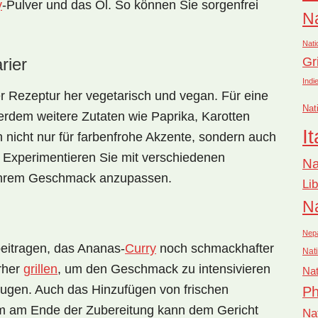
y
-Pulver und das Öl. So können Sie sorgenfrei
Na
Nati
Gr
rier
Indi
er Rezeptur her
vegetarisch
und
vegan
. Für eine
Nat
rdem weitere Zutaten wie Paprika, Karotten
It
 nicht nur für farbenfrohe Akzente, sondern auch
 Experimentieren Sie mit verschiedenen
Na
Ihrem Geschmack anzupassen.
Li
Na
Nep
beitragen, das Ananas-
Curry
noch schmackhafter
Nati
rher
grillen
, um den Geschmack zu intensivieren
Nat
zeugen. Auch das Hinzufügen von
frischen
Ph
um am Ende der Zubereitung kann dem Gericht
Na