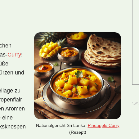
schen
as-
Curry
!
Süße
würzen und
eilage zu
openflair
den Aromen
 eine
Nationalgericht Sri Lanka:
Pineapple Curry
cksknospen
(Rezept)