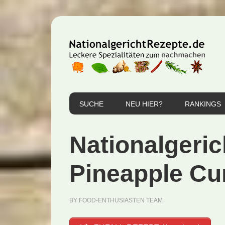
Zur
Zum
Zur
Hauptnavigation
Inhalt
Seitenspalte
springen
springen
springen
SUCHE
NEU HIER?
RANKINGS
Nationalgeric
Pineapple Cur
BY
FOOD-ENTHUSIASTEN TEAM