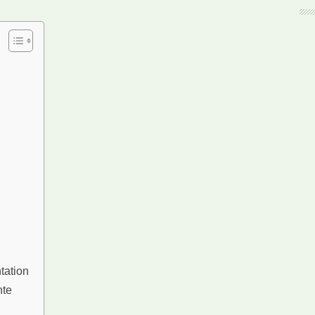
tation
hte