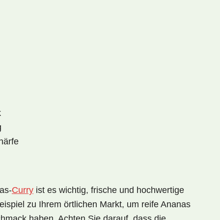
k
g
härfe
as-
Curry
ist es wichtig, frische und hochwertige
ispiel zu Ihrem örtlichen Markt, um
reife Ananas
chmack haben. Achten Sie darauf, dass die