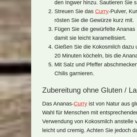
den Ingwer hinzu. Sautieren Sie si
Streuen Sie das
Curry
-Pulver, K
rösten Sie die Gewürze kurz mit.
Fügen Sie die gewürfelte Ananas h
damit sie leicht karamellisiert.
Gießen Sie die Kokosmilch dazu 
20 Minuten köcheln, bis die Anana
Mit
Salz und Pfeffer
abschmecken 
Chilis garnieren.
Zubereitung ohne Gluten / L
Das Ananas-
Curry
ist von Natur aus
gl
Wahl für Menschen mit entsprechenden
Verwendung von Kokosmilch anstelle v
leicht und cremig. Achten Sie jedoch d