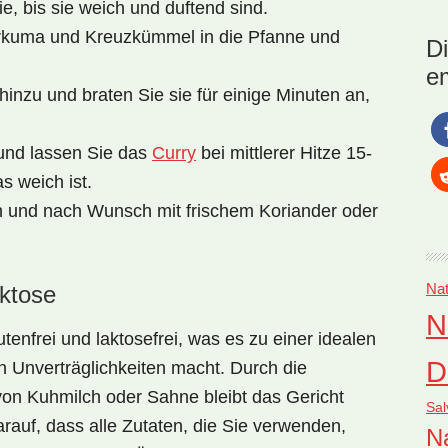
e, bis sie weich und duftend sind.
Nat
La
urkuma und Kreuzkümmel in die Pfanne und
D
Cu
e
inzu und braten Sie sie für einige Minuten an,
und lassen Sie das
Curry
bei mittlerer Hitze 15-
s weich ist.
und nach Wunsch mit frischem Koriander oder
Nat
aktose
N
utenfrei
und
laktosefrei
, was es zu einer idealen
D
 Unverträglichkeiten macht. Durch die
on Kuhmilch oder Sahne bleibt das Gericht
Sal
arauf, dass alle Zutaten, die Sie verwenden,
Na