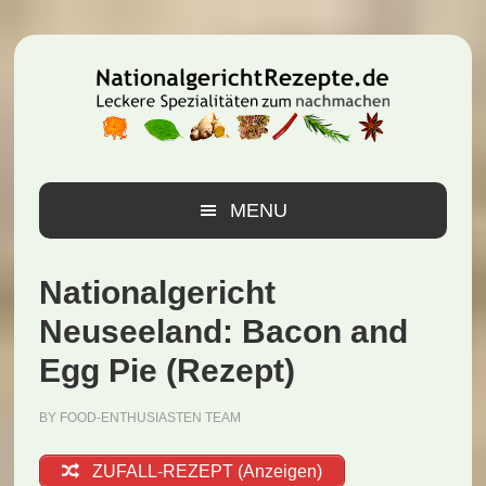
Zur
Zum
Zur
Hauptnavigation
Inhalt
Seitenspalte
springen
springen
springen
MENU
Nationalgericht
Neuseeland: Bacon and
Egg Pie (Rezept)
BY
FOOD-ENTHUSIASTEN TEAM
ZUFALL-REZEPT (Anzeigen)