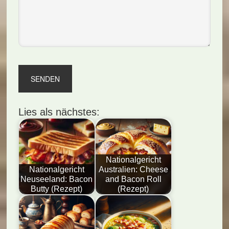
Lies als nächstes:
Nationalgericht
Nationalgericht
Australien: Cheese
Neuseeland: Bacon
and Bacon Roll
Butty (Rezept)
(Rezept)