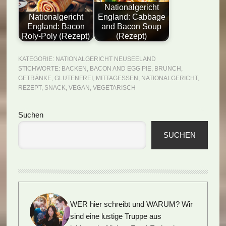
Nationalgericht
Nationalgericht
England: Cabbage
England: Bacon
and Bacon Soup
Roly-Poly (Rezept)
(Rezept)
KATEGORIE:
NATIONALGERICHT NEUSEELAND
STICHWORTE:
BACKEN
,
BACON AND EGG PIE
,
BRUNCH
,
GETRÄNKE
,
GLUTENFREI
,
MITTAGESSEN
,
NATIONALGERICHT
,
REZEPT
,
SNACK
,
VEGAN
,
VEGETARISCH
Seitenspalte
Suchen
SUCHEN
WER hier schreibt und WARUM?
Wir
sind eine lustige Truppe aus