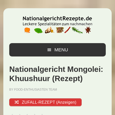
Zur
Zum
Zur
Hauptnavigation
Inhalt
Seitenspalte
springen
springen
springen
MENU
Nationalgericht Mongolei:
Khuushuur (Rezept)
BY
FOOD-ENTHUSIASTEN TEAM
ZUFALL-REZEPT (Anzeigen)