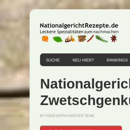
Zur
Zum
Zur
Hauptnavigation
Inhalt
Seitenspalte
springen
springen
springen
SUCHE
NEU HIER?
RANKINGS
Nationalgeric
Zwetschgenk
BY
FOOD-ENTHUSIASTEN TEAM