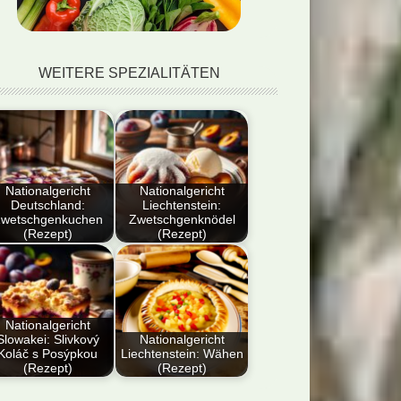
WEITERE SPEZIALITÄTEN
Nationalgericht
Nationalgericht
Deutschland:
Liechtenstein:
wetschgenkuchen
Zwetschgenknödel
(Rezept)
(Rezept)
ser Artikel bietet
Dieser Artikel bietet
 ausführliches
eine detaillierte
ept für deutschen
Anleitung zur
etschgenkuchen,
Zubereitung von
Nationalgericht
klusive…
Zwetschgenknödeln,
Slowakei: Slivkový
Nationalgericht
Koláč s Posýpkou
Liechtenstein: Wähen
…
(Rezept)
(Rezept)
 Blog-Artikel
Der Artikel enthält ein