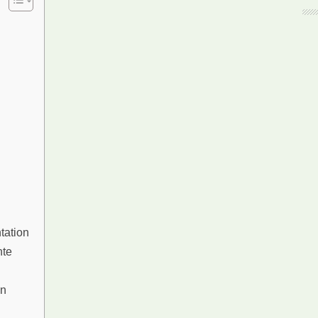
tation
hte
en