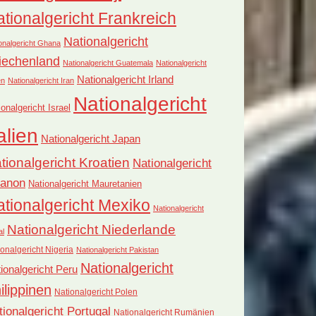
tionalgericht Frankreich
Nationalgericht
onalgericht Ghana
iechenland
Nationalgericht Guatemala
Nationalgericht
Nationalgericht Irland
en
Nationalgericht Iran
Nationalgericht
ionalgericht Israel
alien
Nationalgericht Japan
tionalgericht Kroatien
Nationalgericht
banon
Nationalgericht Mauretanien
tionalgericht Mexiko
Nationalgericht
Nationalgericht Niederlande
al
onalgericht Nigeria
Nationalgericht Pakistan
Nationalgericht
ionalgericht Peru
ilippinen
Nationalgericht Polen
tionalgericht Portugal
Nationalgericht Rumänien