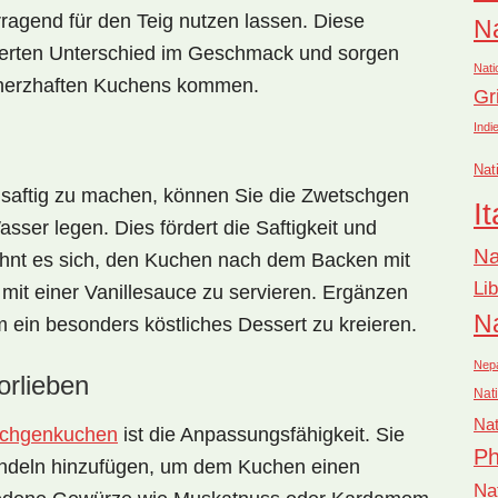
orragend für den Teig nutzen lassen. Diese
Na
erten Unterschied im Geschmack und sorgen
Nati
s herzhaften Kuchens kommen.
Gr
Indi
Nat
saftig zu machen, können Sie die Zwetschgen
It
sser legen. Dies fördert die Saftigkeit und
Na
hnt es sich, den Kuchen nach dem Backen mit
Li
it einer Vanillesauce zu servieren. Ergänzen
Na
 ein besonders köstliches Dessert zu kreieren.
Nep
rlieben
Nati
Nat
chgenkuchen
ist die Anpassungsfähigkeit. Sie
Ph
ndeln hinzufügen, um dem Kuchen einen
Na