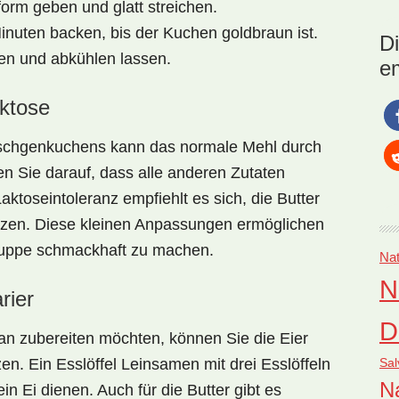
orm geben und glatt streichen.
prä
für
inuten backen, bis der Kuchen goldbraun ist.
D
Po
n und abkühlen lassen.
e
aktose
schgenkuchens
kann das normale Mehl durch
en Sie darauf, dass alle anderen Zutaten
Laktoseintoleranz empfiehlt es sich, die Butter
setzen. Diese kleinen Anpassungen ermöglichen
gruppe schmackhaft zu machen.
Nat
N
rier
D
n zubereiten möchten, können Sie die Eier
Sal
n. Ein Esslöffel Leinsamen mit drei Esslöffeln
Na
in Ei dienen. Auch für die Butter gibt es