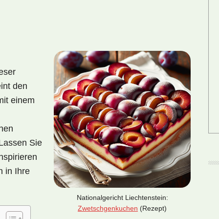
ieser
int den
mit einem
chen
 Lassen Sie
nspirieren
 in Ihre
Nationalgericht Liechtenstein:
Zwetschgenkuchen
(Rezept)