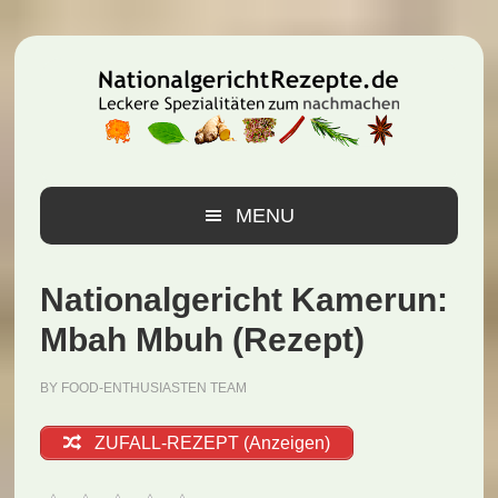
Zur
Zum
Zur
Hauptnavigation
Inhalt
Seitenspalte
springen
springen
springen
MENU
Nationalgericht Kamerun:
Mbah Mbuh (Rezept)
BY
FOOD-ENTHUSIASTEN TEAM
ZUFALL-REZEPT (Anzeigen)