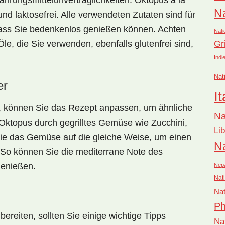
ahrungsmittelunverträglichkeiten: Oktopus à la
Na
und
laktosefrei
. Alle verwendeten Zutaten sind für
dass Sie bedenkenlos genießen können. Achten
Nati
Gr
e, die Sie verwenden, ebenfalls glutenfrei sind,
Indi
Nat
er
It
d, können Sie das Rezept anpassen, um ähnliche
Na
Oktopus durch gegrilltes Gemüse wie Zucchini,
Li
Sie das Gemüse auf die gleiche Weise, um einen
Na
So können Sie die mediterrane Note des
genießen.
Nep
Nati
Nat
Ph
reiten, sollten Sie einige wichtige Tipps
Na