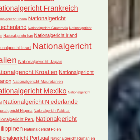
tionalgericht Frankreich
Nationalgericht
onalgericht Ghana
iechenland
Nationalgericht Guatemala
Nationalgericht
Nationalgericht Irland
en
Nationalgericht Iran
Nationalgericht
ionalgericht Israel
alien
Nationalgericht Japan
tionalgericht Kroatien
Nationalgericht
banon
Nationalgericht Mauretanien
tionalgericht Mexiko
Nationalgericht
Nationalgericht Niederlande
al
onalgericht Nigeria
Nationalgericht Pakistan
Nationalgericht
ionalgericht Peru
ilippinen
Nationalgericht Polen
tionalgericht Portugal
Nationalgericht Rumänien