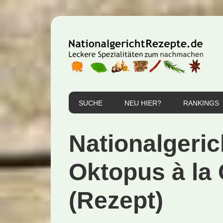
Zur
Zum
Zur
Hauptnavigation
Inhalt
Seitenspalte
springen
springen
springen
SUCHE
NEU HIER?
RANKINGS
Nationalgeric
Oktopus à la
(Rezept)