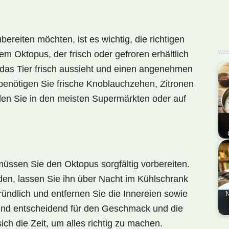
ereiten möchten, ist es wichtig, die
richtigen
m Oktopus, der frisch oder gefroren erhältlich
s das Tier frisch aussieht und einen angenehmen
enötigen Sie frische Knoblauchzehen, Zitronen
nden Sie in den meisten Supermärkten oder auf
En
Nat
üssen Sie den Oktopus sorgfältig vorbereiten.
Van
n, lassen Sie ihn über Nacht im Kühlschrank
Oc
ndlich und entfernen Sie die Innereien sowie
Ge
N
ind entscheidend für den
Geschmack
und die
En
ich die Zeit, um alles richtig zu machen.