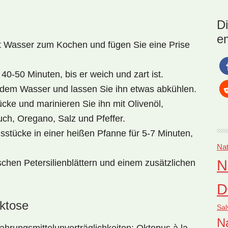
Nat
das
D
Gr
e
it Wasser zum Kochen und fügen Sie eine Prise
0-50 Minuten, bis er weich und zart ist.
dem Wasser und lassen Sie ihn etwas abkühlen.
cke und marinieren Sie ihn mit Olivenöl,
uch, Oregano, Salz und Pfeffer.
sstücke in einer heißen Pfanne für 5-7 Minuten,
Nat
N
schen Petersilienblättern und einem zusätzlichen
D
aktose
Sal
Na