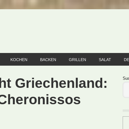
KOCHEN
BACKEN
GRILLEN
SALAT
D
Se
ht Griechenland:
Su
 Cheronissos