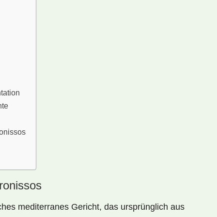
tation
hte
onissos
ronissos
iches
mediterranes Gericht, das ursprünglich aus