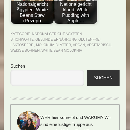
Nationalgericht
Nationalgericht
Ägypten: White
Irland: White
Beans Stew
Pudding with
(Rezept)
Apple…
KATEGORIE:
NATIONALGERICHT ÄGYPTEN
STICHWORTE:
GESUNDE ERNÄHRUNG
,
GLUTENFREI
,
LAKTOSEFREI
,
MOLOKHIA-BLÄTTER
,
VEGAN
,
VEGETARISCH
,
WEISSE BOHNEN
,
WHITE BEAN MOLOKHIA
Seitenspalte
Suchen
SUCHEN
WER hier schreibt und WARUM?
Wir
sind eine lustige Truppe aus