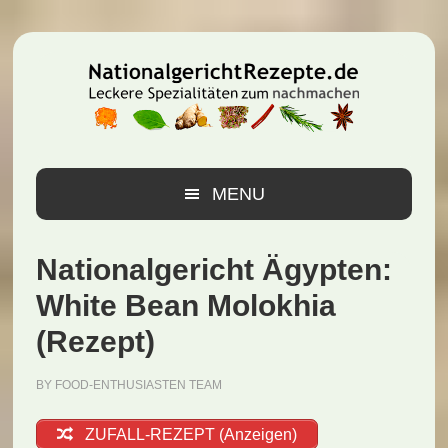
Zur
Zum
Zur
Hauptnavigation
Inhalt
Seitenspalte
springen
springen
springen
MENU
Nationalgericht Ägypten:
White Bean Molokhia
(Rezept)
BY
FOOD-ENTHUSIASTEN TEAM
ZUFALL-REZEPT (Anzeigen)