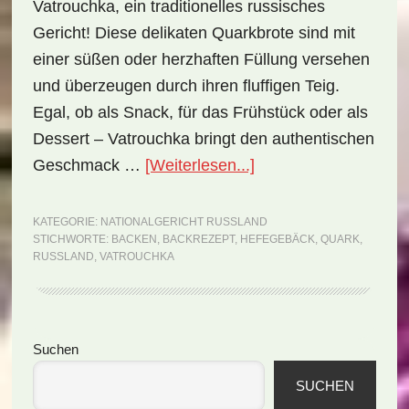
Vatrouchka, ein traditionelles russisches
Gericht! Diese delikaten Quarkbrote sind mit
einer süßen oder herzhaften Füllung versehen
und überzeugen durch ihren fluffigen Teig.
Egal, ob als Snack, für das Frühstück oder als
Dessert – Vatrouchka bringt den authentischen
ÜberNationalgericht
Geschmack …
[Weiterlesen...]
Russland:
Vatrouchka
KATEGORIE:
NATIONALGERICHT RUSSLAND
STICHWORTE:
BACKEN
,
BACKREZEPT
,
HEFEGEBÄCK
,
QUARK
,
(Rezept)
RUSSLAND
,
VATROUCHKA
Seitenspalte
Suchen
SUCHEN