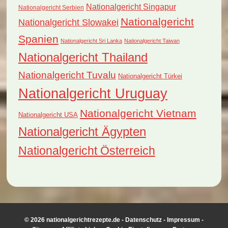
Nationalgericht Singapur
Nationalgericht Serbien
Nationalgericht
Nationalgericht Slowakei
Spanien
Nationalgericht Sri Lanka
Nationalgericht Taiwan
Nationalgericht Thailand
Nationalgericht Tuvalu
Nationalgericht Türkei
Nationalgericht Uruguay
Nationalgericht Vietnam
Nationalgericht USA
Nationalgericht Ägypten
Nationalgericht Österreich
© 2026 nationalgerichtrezepte.de -
Datenschutz
-
Impressum
-