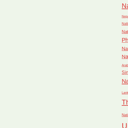
Na
Nep
Nati
Nat
Ph
Na
Na
Arab
Si
Na
Lan
T
Nat
U