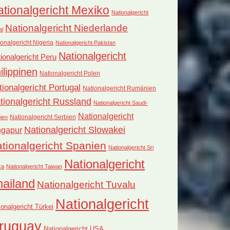
tionalgericht Mexiko
Nationalgericht
Nationalgericht Niederlande
al
onalgericht Nigeria
Nationalgericht Pakistan
Nationalgericht
ionalgericht Peru
ilippinen
Nationalgericht Polen
tionalgericht Portugal
Nationalgericht Rumänien
tionalgericht Russland
Nationalgericht Saudi-
Nationalgericht
Nationalgericht Serbien
ien
Nationalgericht Slowakei
ngapur
tionalgericht Spanien
Nationalgericht Sri
Nationalgericht
ka
Nationalgericht Taiwan
hailand
Nationalgericht Tuvalu
Nationalgericht
ionalgericht Türkei
ruguay
Nationalgericht USA