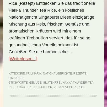
Rice (Rezept) Entdecken Sie das traditionelle
Hakka Thunder Tea Rice, ein köstliches
Nationalgericht Singapurs! Diese einzigartige
Mischung aus Reis, frischem Gemüse und
aromatischen Kräutern wird mit einem
kräftigen Teebouillon serviert, das für seine
gesundheitlichen Vorteile bekannt ist.
Genießen Sie die harmonische …
ÜberNationalgericht
[Weiterlesen...]
Singapur:
Hakka
KATEGORIE:
KULINARIK
,
NATIONALGERICHTE
,
REZEPTE
,
SINGAPUR
Thunder
STICHWORTE:
GEMÜSE
,
GLUTENFREI
,
HAKKA THUNDER TEA
Tea
RICE
,
KRÄUTER
,
TEEBOUILLON
,
VEGAN
,
VEGETARISCH
Rice
(Rezept)