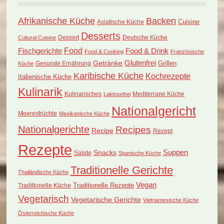
Afrikanische Küche
Backen
Cuisine
Asiatische Küche
Desserts
Dessert
Deutsche Küche
Cultural Cuisine
Food
Fischgerichte
Food & Drink
Food & Cooking
Französische
Glutenfrei
Getränke
Grillen
Küche
Gesunde Ernährung
Karibische Küche
Kochrezepte
Italienische Küche
Kulinarik
Kulinarisches
Mediterrane Küche
Laktosefrei
Nationalgericht
Meeresfrüchte
Mexikanische Küche
Nationalgerichte
Recipes
Recipe
Rezept
Rezepte
Suppen
Snacks
Salate
Spanische Küche
Traditionelle Gerichte
Thailändische Küche
Vegan
Traditionelle Küche
Traditionelle Rezepte
Vegetarisch
Vegetarische Gerichte
Vietnamesische Küche
Österreichische Küche