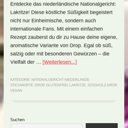
Entdecke das niederländische Nationalgericht:
Lakritze! Diese köstliche Süßigkeit begeistert
nicht nur Einheimische, sondern auch
internationale Fans. Mit einem einfachen
Rezept zauberst du dir zu Hause deine eigene,
aromatische Variante von Drop. Egal ob süß,
salzig oder mit besonderen Gewürzen – die
ÜberNationalgericht
Vielfalt der …
[Weiterlesen...]
Niederlande:
Drop
KATEGORIE:
NATIONALGERICHT NIEDERLANDE
STICHWORTE:
DROP
,
GLUTENFREI
,
LAKRITZE
,
SÜSSHOLZ-DROP
,
(Rezept)
VEGAN
Seitenspalte
Suchen