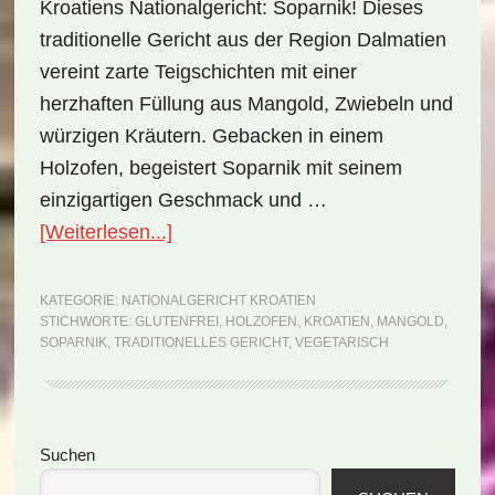
Kroatiens Nationalgericht: Soparnik! Dieses
traditionelle Gericht aus der Region Dalmatien
vereint zarte Teigschichten mit einer
herzhaften Füllung aus Mangold, Zwiebeln und
würzigen Kräutern. Gebacken in einem
Holzofen, begeistert Soparnik mit seinem
einzigartigen Geschmack und …
ÜberNationalgericht
[Weiterlesen...]
Kroatien:
Soparnik
KATEGORIE:
NATIONALGERICHT KROATIEN
STICHWORTE:
GLUTENFREI
,
HOLZOFEN
,
KROATIEN
,
MANGOLD
,
(Rezept)
SOPARNIK
,
TRADITIONELLES GERICHT
,
VEGETARISCH
Seitenspalte
Suchen