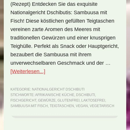
(Rezept) Entdecken Sie das exquisite
Nationalgericht Dschibutis: Sambuusa mit
Fisch! Diese köstlichen gefüllten Teigtaschen
vereinen zarte Aromen des Meeres mit
traditionellen Gewürzen und einer knusprigen
Teighülle. Perfekt als Snack oder Hauptgericht,
bezaubert die Sambuusa mit ihrem
unverwechselbaren Geschmack und der …
ÜberNationalgericht
[Weiterlesen...]
Dschibuti:
Sambuusa
KATEGORIE:
NATIONALGERICHT DSCHIBUTI
STICHWORTE:
AFRIKANISCHE KÜCHE
,
DSCHIBUTI
,
mit
FISCHGERICHT
,
GEWÜRZE
,
GLUTENFREI
,
LAKTOSEFREI
,
Fisch
SAMBUUSA MIT FISCH
,
TEIGTASCHEN
,
VEGAN
,
VEGETARISCH
(Rezept)