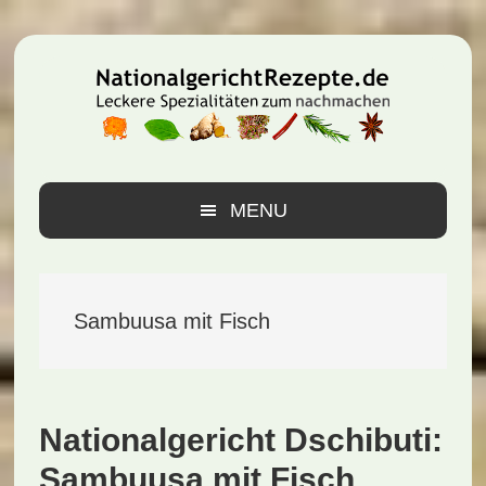
Zur
Zum
Zur
Hauptnavigation
Inhalt
Seitenspalte
springen
springen
springen
MENU
Sambuusa mit Fisch
Nationalgericht Dschibuti:
Sambuusa mit Fisch