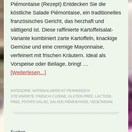
Piémontaise (Rezept) Entdecken Sie die
köstliche Salade Piémontaise, ein traditionelles
französisches Gericht, das herzhaft und
sättigend ist. Diese raffinierte Kartoffelsalat-
Variante kombiniert zarte Kartoffeln, knackige
Gemüse und eine cremige Mayonnaise,
verfeinert mit frischen Kräutern. Ideal als
Vorspeise oder Beilage, bringt …
ÜberNationalgericht
[Weiterlesen...]
Frankreich:
Salade
KATEGORIE:
NATIONALGERICHT FRANKREICH
STICHWORTE:
FRENCH CUISINE
,
GLUTEN-FREE
,
LACTOSE-
Piémontaise
FREE
,
POTATO SALAD
,
SALADE PIÉMONTAISE
,
VEGETARIAN
(Rezept)
Suchen