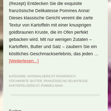
(Rezept) Entdecken Sie die exquisite
französische Delikatesse Pommes Anna!
Dieses klassische Gericht vereint die zarte
Textur von Kartoffeln mit einer knusprigen
goldbraunen Kruste, die im Ofen perfekt
gebacken wird. Mit nur wenigen Zutaten –
Kartoffeln, Butter und Salz – zaubern Sie ein
köstliches Geschmackserlebnis, das jeden …
ÜberNationalgericht
[Weiterlesen...]
Frankreich:
Pommes
KATEGORIE:
NATIONALGERICHT FRANKREICH
STICHWORTE:
BUTTER
,
FRANZÖSISCHE DELIKATESSE
,
Anna
KARTOFFELGERICHT
,
POMMES ANNA
(Rezept)
Suchen