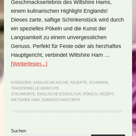
Geschmackserlebnis des Wiltshire Hams,
einem kulinarischen Highlight Englands!
Dieses zarte, saftige Schinkenstück wird durch
ein spezielles Pökeln und die Kunst der
Langsamkeit zu einem unvergesslichen
Genuss. Perfekt für Feste oder als herzhaftes
Hauptgericht, verbindet Wiltshire Ham …
ÜberNationalgericht
[Weiterlesen...]
England:
Wiltshire
KATEGORIE:
ENGLISCHE KÜCHE
,
REZEPTE
,
SCHINKEN
,
TRADITIONELLE GERICHTE
Ham
STICHWORTE:
ENGLISCHE ESSKULTUR
,
PÖKELN
,
REZEPT
,
(Rezept)
WILTSHIRE HAM
,
ZUBEREITUNGSTIPPS
Seitenspalte
Suchen