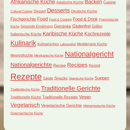
Afrikanische Küche
Backen
Cuisine
Asiatische Küche
Desserts
Dessert
Deutsche Küche
Cultural Cuisine
Food
Fischgerichte
Food & Drink
Food & Cooking
Französische
Glutenfrei
Getränke
Grillen
Küche
Gesunde Ernährung
Karibische Küche
Kochrezepte
Italienische Küche
Kulinarik
Kulinarisches
Mediterrane Küche
Laktosefrei
Nationalgericht
Meeresfrüchte
Mexikanische Küche
Nationalgerichte
Recipes
Recipe
Rezept
Rezepte
Suppen
Snacks
Salate
Spanische Küche
Traditionelle Gerichte
Thailändische Küche
Vegan
Traditionelle Küche
Traditionelle Rezepte
Vegetarisch
Vegetarische Gerichte
Vietnamesische Küche
Österreichische Küche