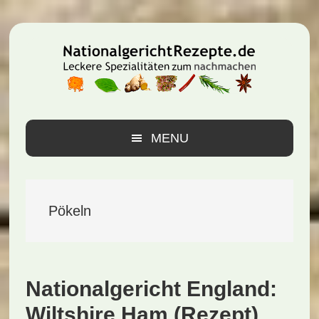
Zur
Zum
Zur
Hauptnavigation
Inhalt
Seitenspalte
springen
springen
springen
MENU
Pökeln
Nationalgericht England:
Wiltshire Ham (Rezept)