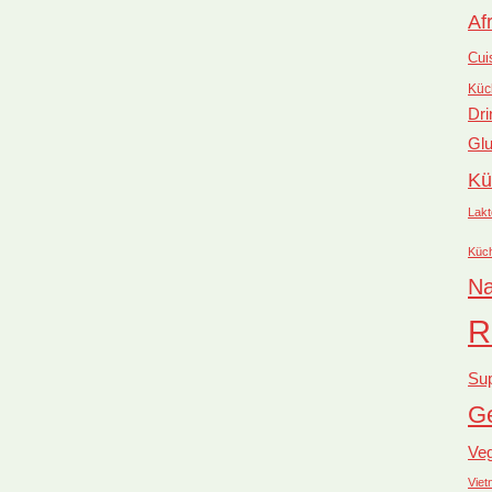
Af
Cui
Küc
Dri
Glu
Kü
Lakt
Küc
Na
R
Su
Ge
Ve
Vie