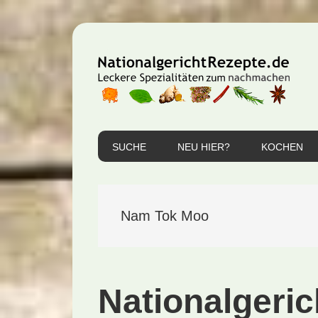
Zur
Zum
Zur
Hauptnavigation
Inhalt
Seitenspalte
springen
springen
springen
SUCHE
NEU HIER?
KOCHEN
Nam Tok Moo
Nationalgeri