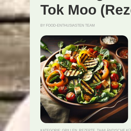
Tok Moo (Rez
BY
FOOD-ENTHUSIASTEN TEAM
KATEGORIE:
GRILLEN
,
REZEPTE
,
THAILÄNDISCHE K