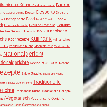
rikanische Küche
Backen
Asiatische Küche
Desserts
sine
Dessert
Deutsche
Cultural Cuisine
Food
Fischgerichte
Food &
he
Food & Cooking
nk
Getränke
Französische Küche
Gesunde Ernährung
Karibische
tenfrei
Grillen
Italienische Küche
Kulinarik
che
Kochrezepte
Kulinarisches
Mediterrane Küche
Meeresfrüchte
osefrei
Mexikanische
Nationalgericht
he
tionalgerichte
Recipes
Recipe
Rezept
ezepte
Snacks
Salate
Spanische Küche
Traditionelle
ppen
Thailändische Küche
richte
Traditionelle Küche
Traditionelle Rezepte
Vegetarisch
gan
Vegetarische Gerichte
tnamesische Küche
Österreichische Küche