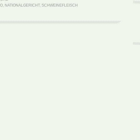
Nam
OO
,
NATIONALGERICHT
,
SCHWEINEFLEISCH
Tok
Moo
(Rezept)