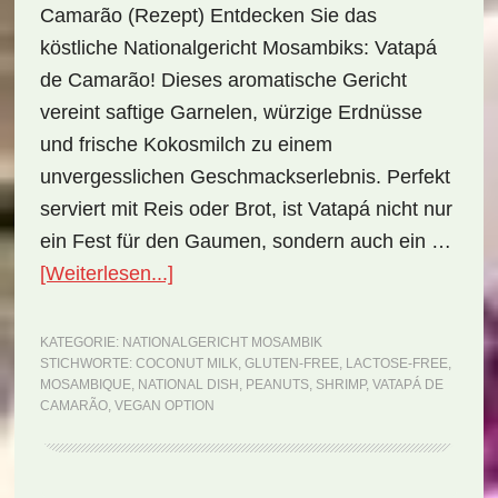
Camarão (Rezept) Entdecken Sie das
köstliche Nationalgericht Mosambiks: Vatapá
de Camarão! Dieses aromatische Gericht
vereint saftige Garnelen, würzige Erdnüsse
und frische Kokosmilch zu einem
unvergesslichen Geschmackserlebnis. Perfekt
serviert mit Reis oder Brot, ist Vatapá nicht nur
ein Fest für den Gaumen, sondern auch ein …
ÜberNationalgericht
[Weiterlesen...]
Mosambik:
Vatapá
KATEGORIE:
NATIONALGERICHT MOSAMBIK
STICHWORTE:
COCONUT MILK
,
GLUTEN-FREE
,
LACTOSE-FREE
,
de
MOSAMBIQUE
,
NATIONAL DISH
,
PEANUTS
,
SHRIMP
,
VATAPÁ DE
Camarão
CAMARÃO
,
VEGAN OPTION
(Rezept)