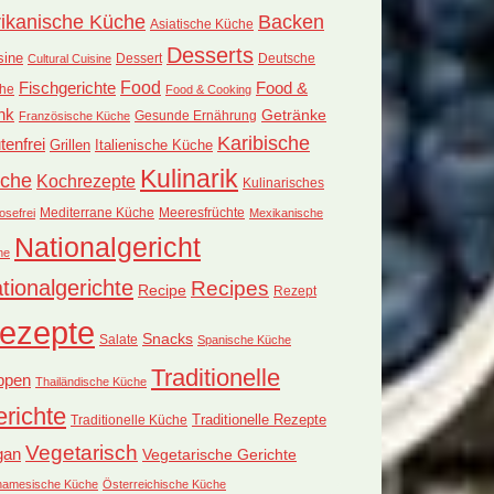
rikanische Küche
Backen
Asiatische Küche
Desserts
sine
Dessert
Deutsche
Cultural Cuisine
Food
Fischgerichte
Food &
he
Food & Cooking
nk
Getränke
Französische Küche
Gesunde Ernährung
Karibische
tenfrei
Grillen
Italienische Küche
Kulinarik
che
Kochrezepte
Kulinarisches
Mediterrane Küche
Meeresfrüchte
osefrei
Mexikanische
Nationalgericht
he
tionalgerichte
Recipes
Recipe
Rezept
ezepte
Snacks
Salate
Spanische Küche
Traditionelle
ppen
Thailändische Küche
richte
Traditionelle Küche
Traditionelle Rezepte
Vegetarisch
gan
Vegetarische Gerichte
tnamesische Küche
Österreichische Küche