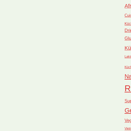
Af
Cui
Küc
Dri
Glu
Kü
Lakt
Küc
Na
R
Su
Ge
Ve
Vie