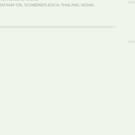
Moo
OO NAM TOK
,
SCHWEINEFLEISCH
,
THAILAND
,
VEGAN
,
Nam
Tok
(Rezept)