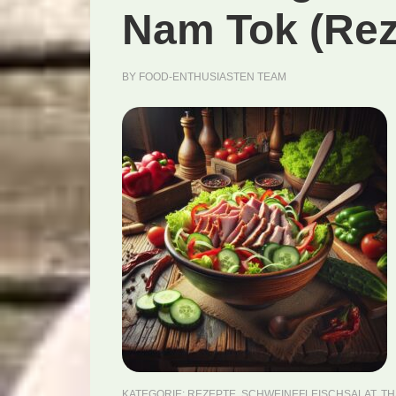
Nam Tok (Rez
BY
FOOD-ENTHUSIASTEN TEAM
KATEGORIE:
REZEPTE
,
SCHWEINEFLEISCHSALAT
,
TH