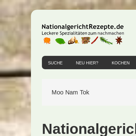
Zur
Zum
Zur
Hauptnavigation
Inhalt
Seitenspalte
springen
springen
springen
SUCHE
NEU HIER?
KOCHEN
Moo Nam Tok
Nationalgeric