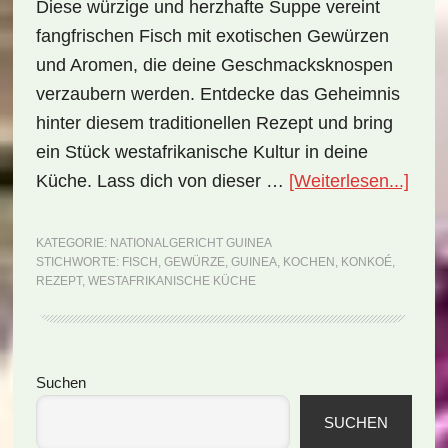
Diese würzige und herzhafte Suppe vereint
fangfrischen Fisch mit exotischen Gewürzen
und Aromen, die deine Geschmacksknospen
verzaubern werden. Entdecke das Geheimnis
hinter diesem traditionellen Rezept und bring
ein Stück westafrikanische Kultur in deine
Über
Küche. Lass dich von dieser …
[Weiterlesen...]
Guin
Kon
KATEGORIE:
NATIONALGERICHT GUINEA
STICHWORTE:
FISCH
,
GEWÜRZE
,
GUINEA
,
KOCHEN
,
KONKOÉ
,
(Rez
REZEPT
,
WESTAFRIKANISCHE KÜCHE
Seitenspalte
Suchen
SUCHEN