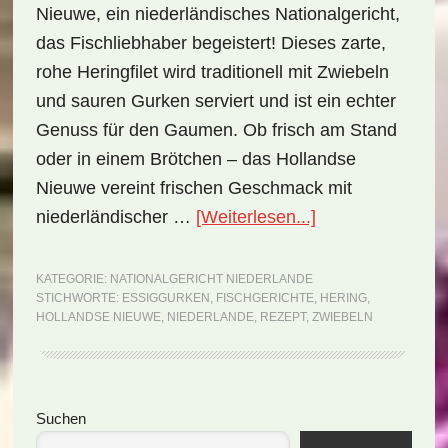
Nieuwe, ein niederländisches Nationalgericht,
das Fischliebhaber begeistert! Dieses zarte,
rohe Heringfilet wird traditionell mit Zwiebeln
und sauren Gurken serviert und ist ein echter
Genuss für den Gaumen. Ob frisch am Stand
oder in einem Brötchen – das Hollandse
Nieuwe vereint frischen Geschmack mit
ÜberNationalger
niederländischer …
[Weiterlesen...]
Niederlande:
Hollandse
KATEGORIE:
NATIONALGERICHT NIEDERLANDE
STICHWORTE:
ESSIGGURKEN
,
FISCHGERICHTE
,
HERING
,
Nieuwe
HOLLANDSE NIEUWE
,
NIEDERLANDE
,
REZEPT
,
ZWIEBELN
(Rezept)
Seitenspalte
Suchen