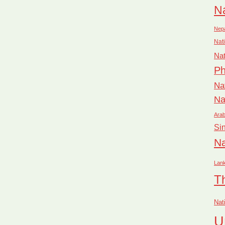
Na
Nep
Nati
Nat
Ph
Na
Na
Arab
Si
Na
Lan
T
Nat
U