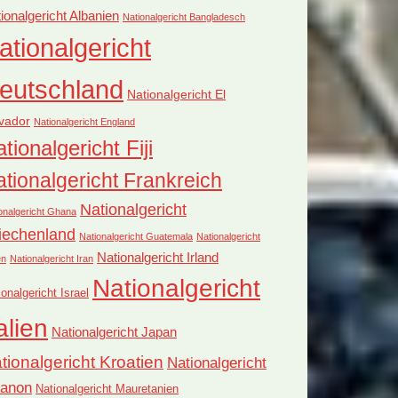
ionalgericht Albanien
Nationalgericht Bangladesch
ationalgericht
eutschland
Nationalgericht El
vador
Nationalgericht England
tionalgericht Fiji
tionalgericht Frankreich
Nationalgericht
onalgericht Ghana
iechenland
Nationalgericht Guatemala
Nationalgericht
Nationalgericht Irland
en
Nationalgericht Iran
Nationalgericht
ionalgericht Israel
alien
Nationalgericht Japan
tionalgericht Kroatien
Nationalgericht
banon
Nationalgericht Mauretanien