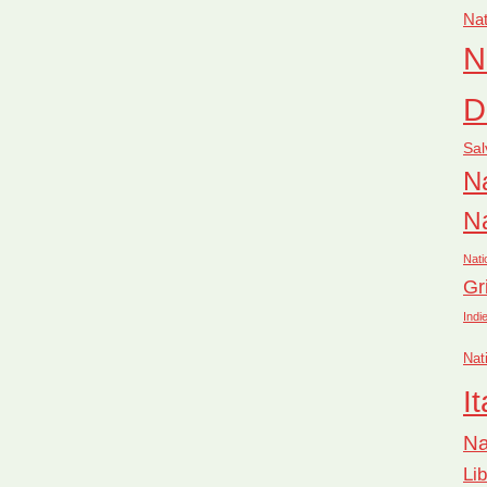
Nat
N
D
Sal
Na
Na
Nati
Gr
Indi
Nat
It
Na
Li