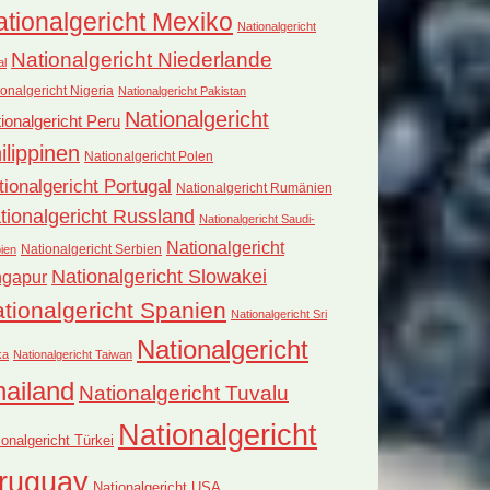
tionalgericht Mexiko
Nationalgericht
Nationalgericht Niederlande
al
onalgericht Nigeria
Nationalgericht Pakistan
Nationalgericht
ionalgericht Peru
ilippinen
Nationalgericht Polen
tionalgericht Portugal
Nationalgericht Rumänien
tionalgericht Russland
Nationalgericht Saudi-
Nationalgericht
Nationalgericht Serbien
ien
Nationalgericht Slowakei
ngapur
tionalgericht Spanien
Nationalgericht Sri
Nationalgericht
ka
Nationalgericht Taiwan
hailand
Nationalgericht Tuvalu
Nationalgericht
ionalgericht Türkei
ruguay
Nationalgericht USA