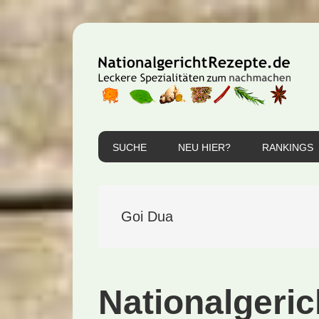
Zur
Zum
Zur
Hauptnavigation
Inhalt
Seitenspalte
springen
springen
springen
SUCHE
NEU HIER?
RANKINGS
Goi Dua
Nationalgeric