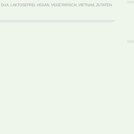
Goi
I DUA
,
LAKTOSEFREI
,
VEGAN
,
VEGETARISCH
,
VIETNAM
,
ZUTATEN
Dua
(Rezept)