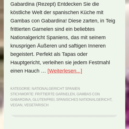
Gabardina (Rezept) Entdecken Sie die
köstliche Welt der spanischen Küche mit
Gambas con Gabardina! Diese zarten, in Teig
frittierten Garnelen sind ein beliebtes
Nationalgericht Spaniens, das mit seinem
knusprigen Äußeren und saftigen Inneren
begeistert. Perfekt als Tapas oder
Hauptgericht, verleihen sie jedem Festmahl
ÜberNationalgericht
einen Hauch …
[Weiterlesen...]
Spanien:
Gambas
KATEGORIE:
NATIONALGERICHT SPANIEN
STICHWORTE:
FRITTIERTE GARNELEN
,
GAMBAS CON
con
GABARDINA
,
GLUTENFREI
,
SPANISCHES NATIONALGERICHT
,
Gabardina
VEGAN
,
VEGETARISCH
(Rezept)