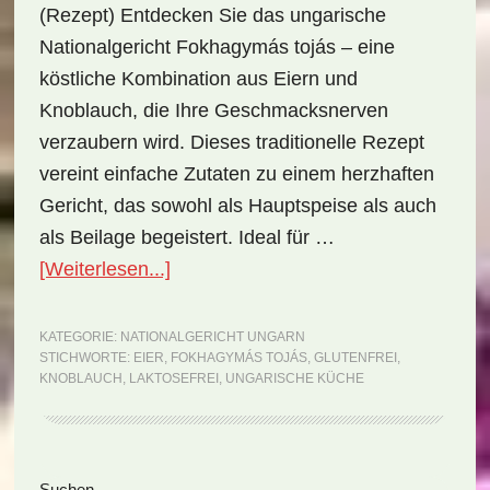
(Rezept) Entdecken Sie das ungarische
Nationalgericht Fokhagymás tojás – eine
köstliche Kombination aus Eiern und
Knoblauch, die Ihre Geschmacksnerven
verzaubern wird. Dieses traditionelle Rezept
vereint einfache Zutaten zu einem herzhaften
Gericht, das sowohl als Hauptspeise als auch
als Beilage begeistert. Ideal für …
ÜberNationalgericht
[Weiterlesen...]
Ungarn:
Fokhagymás
KATEGORIE:
NATIONALGERICHT UNGARN
STICHWORTE:
EIER
,
FOKHAGYMÁS TOJÁS
,
GLUTENFREI
,
tojás
KNOBLAUCH
,
LAKTOSEFREI
,
UNGARISCHE KÜCHE
(Rezept)
Suchen