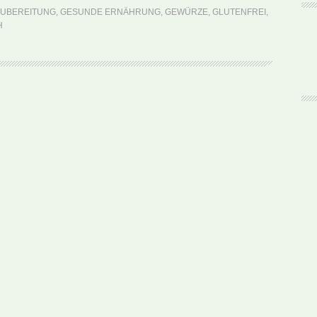
Multani
 ZUBEREITUNG
,
GESUNDE ERNÄHRUNG
,
GEWÜRZE
,
GLUTENFREI
,
Saag
H
(Rezept)