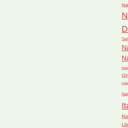
Nat
N
D
Sal
Na
Na
Nati
Gr
Indi
Nat
It
Na
Li