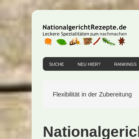
Zur
Zum
Zur
Hauptnavigation
Inhalt
Seitenspalte
springen
springen
springen
SUCHE
NEU HIER?
RANKINGS
Flexibilität in der Zubereitung
Nationalgeric