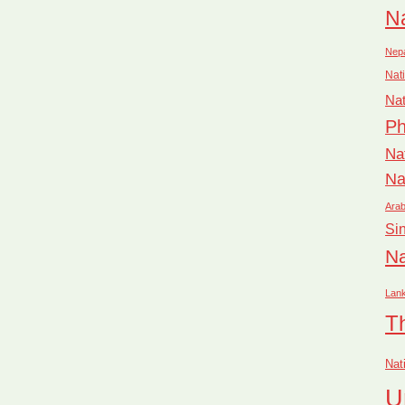
Na
Nep
Nati
Nat
Ph
Na
Na
Arab
Si
Na
Lan
T
Nat
U