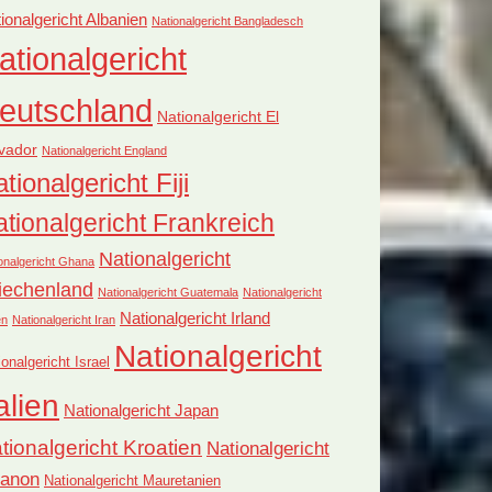
ionalgericht Albanien
Nationalgericht Bangladesch
ationalgericht
eutschland
Nationalgericht El
vador
Nationalgericht England
tionalgericht Fiji
tionalgericht Frankreich
Nationalgericht
onalgericht Ghana
iechenland
Nationalgericht Guatemala
Nationalgericht
Nationalgericht Irland
en
Nationalgericht Iran
Nationalgericht
ionalgericht Israel
alien
Nationalgericht Japan
tionalgericht Kroatien
Nationalgericht
banon
Nationalgericht Mauretanien