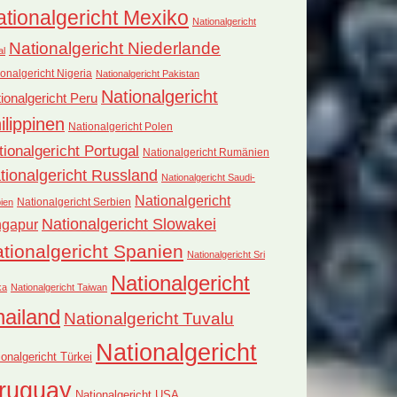
tionalgericht Mexiko
Nationalgericht
Nationalgericht Niederlande
al
onalgericht Nigeria
Nationalgericht Pakistan
Nationalgericht
ionalgericht Peru
ilippinen
Nationalgericht Polen
tionalgericht Portugal
Nationalgericht Rumänien
tionalgericht Russland
Nationalgericht Saudi-
Nationalgericht
Nationalgericht Serbien
ien
Nationalgericht Slowakei
ngapur
tionalgericht Spanien
Nationalgericht Sri
Nationalgericht
ka
Nationalgericht Taiwan
hailand
Nationalgericht Tuvalu
Nationalgericht
ionalgericht Türkei
ruguay
Nationalgericht USA