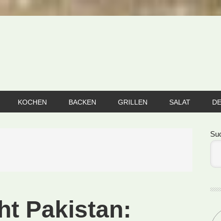
KOCHEN
BACKEN
GRILLEN
SALAT
D
Se
Su
ht Pakistan: