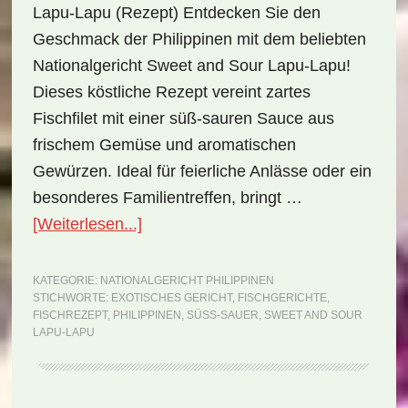
Lapu-Lapu (Rezept) Entdecken Sie den
Geschmack der Philippinen mit dem beliebten
Nationalgericht Sweet and Sour Lapu-Lapu!
Dieses köstliche Rezept vereint zartes
Fischfilet mit einer süß-sauren Sauce aus
frischem Gemüse und aromatischen
Gewürzen. Ideal für feierliche Anlässe oder ein
besonderes Familientreffen, bringt …
ÜberNationalgericht
[Weiterlesen...]
Philippinen:
Sweet
KATEGORIE:
NATIONALGERICHT PHILIPPINEN
STICHWORTE:
EXOTISCHES GERICHT
,
FISCHGERICHTE
,
and
FISCHREZEPT
,
PHILIPPINEN
,
SÜSS-SAUER
,
SWEET AND SOUR
Sour
LAPU-LAPU
Lapu-
Lapu