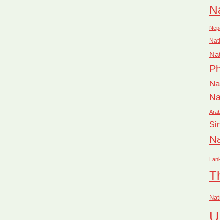
Na
Nep
Nati
Nat
Ph
Na
Na
Arab
Si
Na
Lan
T
Nat
U