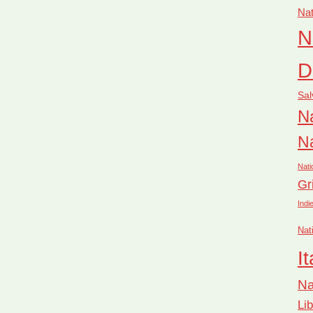
Nat
N
D
Sal
Na
Na
Nati
Gr
Indi
Nat
It
Na
Li