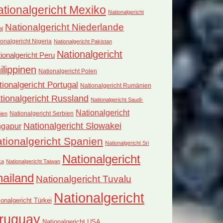
tionalgericht Mexiko
Nationalgericht
Nationalgericht Niederlande
al
onalgericht Nigeria
Nationalgericht Pakistan
Nationalgericht
ionalgericht Peru
ilippinen
Nationalgericht Polen
tionalgericht Portugal
Nationalgericht Rumänien
tionalgericht Russland
Nationalgericht Saudi-
Nationalgericht
Nationalgericht Serbien
ien
Nationalgericht Slowakei
ngapur
tionalgericht Spanien
Nationalgericht Sri
Nationalgericht
ka
Nationalgericht Taiwan
hailand
Nationalgericht Tuvalu
Nationalgericht
ionalgericht Türkei
ruguay
Nationalgericht USA