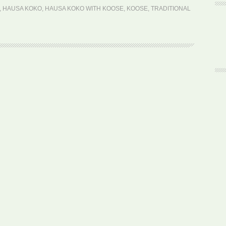
Hausa
,
HAUSA KOKO
,
HAUSA KOKO WITH KOOSE
,
KOOSE
,
TRADITIONAL
Koko
with
Koose
(Rezept)