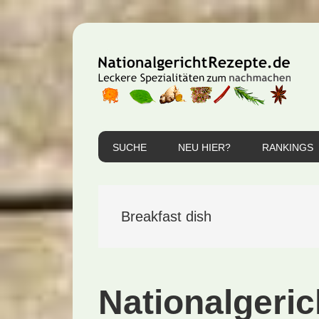
Zur
Zum
Zur
Hauptnavigation
Inhalt
Seitenspalte
springen
springen
springen
SUCHE
NEU HIER?
RANKINGS
Breakfast dish
Nationalgeri