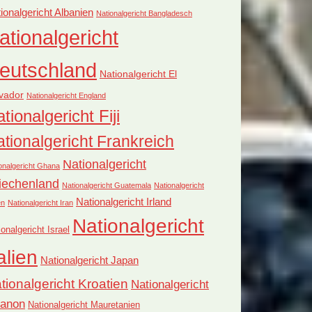
ionalgericht Albanien
Nationalgericht Bangladesch
ationalgericht
eutschland
Nationalgericht El
vador
Nationalgericht England
tionalgericht Fiji
tionalgericht Frankreich
Nationalgericht
onalgericht Ghana
iechenland
Nationalgericht Guatemala
Nationalgericht
Nationalgericht Irland
en
Nationalgericht Iran
Nationalgericht
ionalgericht Israel
alien
Nationalgericht Japan
tionalgericht Kroatien
Nationalgericht
banon
Nationalgericht Mauretanien