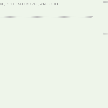
Bossche
NDE
,
REZEPT
,
SCHOKOLADE
,
WINDBEUTEL
Bol
(Rezept)