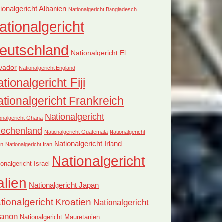
ionalgericht Albanien
Nationalgericht Bangladesch
ationalgericht
eutschland
Nationalgericht El
vador
Nationalgericht England
tionalgericht Fiji
tionalgericht Frankreich
Nationalgericht
onalgericht Ghana
iechenland
Nationalgericht Guatemala
Nationalgericht
Nationalgericht Irland
en
Nationalgericht Iran
Nationalgericht
ionalgericht Israel
alien
Nationalgericht Japan
tionalgericht Kroatien
Nationalgericht
banon
Nationalgericht Mauretanien