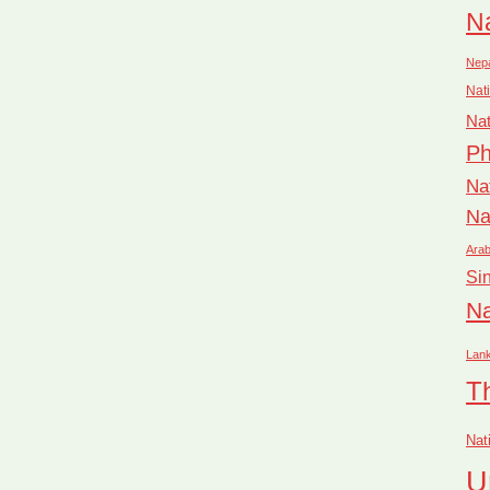
Na
Nep
Nati
Nat
Ph
Na
Na
Arab
Si
Na
Lan
T
Nat
U