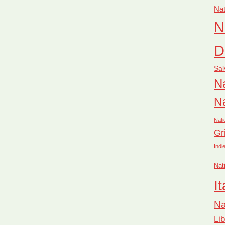
Nat
N
D
Sal
Na
Na
Nati
Gr
Indi
Nat
It
Na
Li