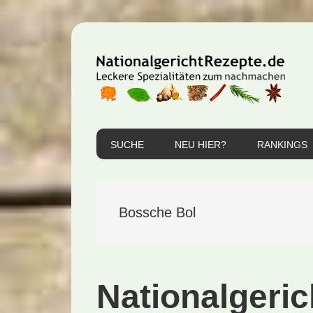
Zur
Zum
Zur
Hauptnavigation
Inhalt
Seitenspalte
springen
springen
springen
SUCHE
NEU HIER?
RANKINGS
Bossche Bol
Nationalgeric