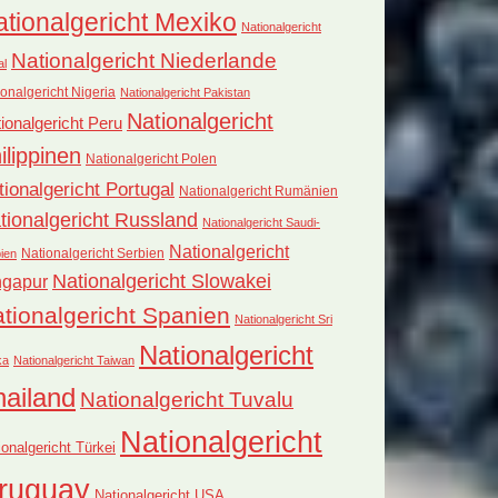
tionalgericht Mexiko
Nationalgericht
Nationalgericht Niederlande
al
onalgericht Nigeria
Nationalgericht Pakistan
Nationalgericht
ionalgericht Peru
ilippinen
Nationalgericht Polen
tionalgericht Portugal
Nationalgericht Rumänien
tionalgericht Russland
Nationalgericht Saudi-
Nationalgericht
Nationalgericht Serbien
ien
Nationalgericht Slowakei
ngapur
tionalgericht Spanien
Nationalgericht Sri
Nationalgericht
ka
Nationalgericht Taiwan
hailand
Nationalgericht Tuvalu
Nationalgericht
ionalgericht Türkei
ruguay
Nationalgericht USA