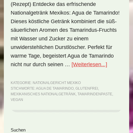
(Rezept) Entdecke das erfrischende
Nationalgetränk Mexikos: Agua de Tamarindo!
Dieses köstliche Getränk kombiniert die süß-
säuerlichen Aromen des Tamarindus-Fruchts
mit Wasser und Zucker zu einem
unwiderstehlichen Durstlöscher. Perfekt für
warme Tage, begeistert Agua de Tamarindo
ÜberNation
nicht nur durch seinen …
[Weiterlesen...]
Mexiko:
Agua
KATEGORIE:
NATIONALGERICHT MEXIKO
STICHWORTE:
AGUA DE TAMARINDO
,
GLUTENFREI
,
de
MEXIKANISCHES NATIONALGETRÄNK
,
TAMARINDENPASTE
,
Tamarindo
VEGAN
(Rezept)
Seitenspalte
Suchen