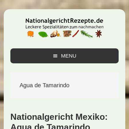
Zur
Zum
Zur
Hauptnavigation
Inhalt
Seitenspalte
springen
springen
springen
MENU
Agua de Tamarindo
Nationalgericht Mexiko:
Agua de Tamarindo