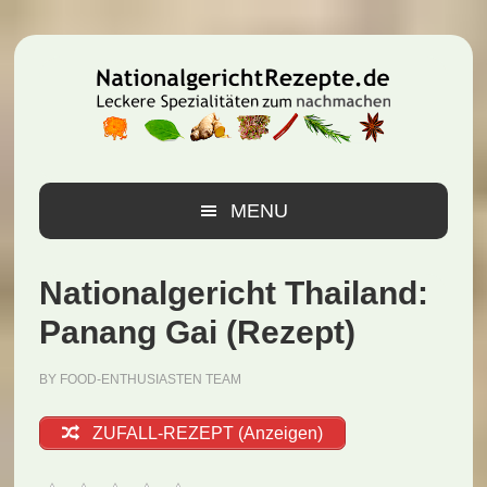
Zur
Zum
Zur
Hauptnavigation
Inhalt
Seitenspalte
springen
springen
springen
MENU
Nationalgericht Thailand:
Panang Gai (Rezept)
BY
FOOD-ENTHUSIASTEN TEAM
ZUFALL-REZEPT (Anzeigen)