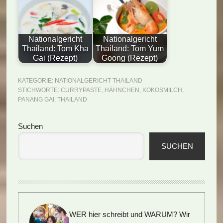
Nationalgericht
Nationalgericht
Thailand: Tom Kha
Thailand: Tom Yum
Gai (Rezept)
Goong (Rezept)
KATEGORIE:
NATIONALGERICHT THAILAND
STICHWORTE:
CURRYPASTE
,
HÄHNCHEN
,
KOKOSMILCH
,
PANANG GAI
,
THAILAND
Seitenspalte
Suchen
SUCHEN
WER hier schreibt und WARUM?
Wir