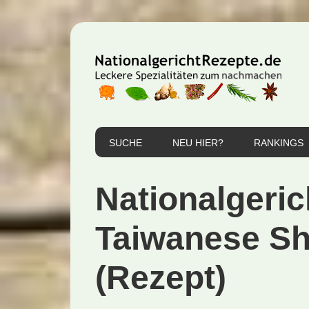
Zur
Zum
Zur
Hauptnavigation
Inhalt
Seitenspalte
springen
springen
springen
SUCHE
NEU HIER?
RANKINGS
Nationalgeric
Taiwanese Sh
(Rezept)