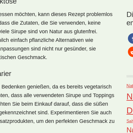
aktose
bie
Rez
D
ssen möchten, kann dieses Rezept problemlos
tra
e
dass die Zutaten, die Sie verwenden, keine
ta
viele Sirupe sind von Natur aus glutenfrei.
ch einfach pflanzliche Alternativen wie
Anpassungen sind nicht nur gesünder, sie
otischen Geschmack.
rier
Nat
 Bedenken genießen, da es bereits vegetarisch
N
achten, dass alle verwendeten Sirupe und Toppings
chten Sie beim Einkauf darauf, dass die süßen
D
ekennzeichnet sind. Experimentieren Sie auch
ersatzprodukten, um den perfekten Geschmack zu
Sal
Na