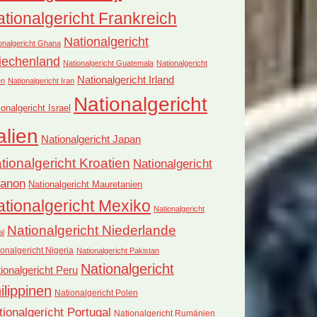
tionalgericht Frankreich
Nationalgericht
onalgericht Ghana
iechenland
Nationalgericht Guatemala
Nationalgericht
Nationalgericht Irland
en
Nationalgericht Iran
Nationalgericht
ionalgericht Israel
alien
Nationalgericht Japan
tionalgericht Kroatien
Nationalgericht
banon
Nationalgericht Mauretanien
tionalgericht Mexiko
Nationalgericht
Nationalgericht Niederlande
al
onalgericht Nigeria
Nationalgericht Pakistan
Nationalgericht
ionalgericht Peru
ilippinen
Nationalgericht Polen
tionalgericht Portugal
Nationalgericht Rumänien