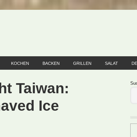
KOCHEN
BACKEN
GRILLEN
SALAT
D
Se
ht Taiwan:
Su
aved Ice