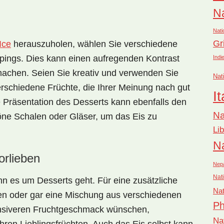
Na
Nati
Gr
Ice
herauszuholen, wählen Sie verschiedene
pings. Dies kann einen aufregenden Kontrast
Indi
machen. Seien Sie kreativ und verwenden Sie
Nat
rschiedene Früchte, die Ihrer Meinung nach gut
It
räsentation des Desserts kann ebenfalls den
Na
ne Schalen oder Gläser, um das Eis zu
Li
Na
rlieben
Nep
Nati
nn es um Desserts geht. Für eine zusätzliche
Nat
en oder gar eine Mischung aus verschiedenen
Ph
ensiveren Fruchtgeschmack wünschen,
Na