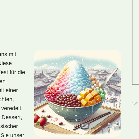
ans mit
Diese
est für die
den
t einer
chten,
veredelt.
 Dessert,
esischer
n Sie unser