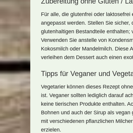
Zubereitung ohne Gluten / L
Für alle, die
glutenfrei
oder
laktosefrei
e
angepasst werden. Stellen Sie sicher, 
glutenhaltigen Bestandteile enthalten; 
Verwenden Sie anstelle von Kondensmil
Kokosmilch
oder
Mandelmilch
. Diese 
verleihen dem Dessert auch einen ex
Tipps für Veganer und Vegeta
Vegetarier können dieses Rezept ohne
ist. Veganer sollten lediglich darauf 
keine tierischen Produkte enthalten. A
Bohnen und auch der Sirup als
vegan
g
mit verschiedenen pflanzlichen Milch
erzielen.