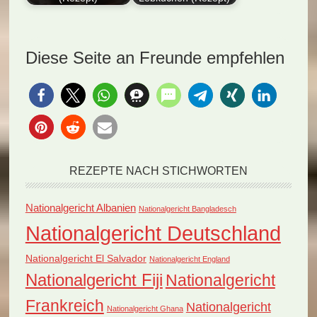
Entdecken Sie das
Der Artikel präsentiert
Nationalgericht
das Rezept für
Schweiz: Magenbrot!
Wädenswiler
Diese Seite an Freunde empfehlen
Dieses aromatische
Lebkuchen, ein
Gewürzbrot
traditionelles…
begeistert…
REZEPTE NACH STICHWORTEN
Nationalgericht Albanien
Nationalgericht Bangladesch
Nationalgericht Deutschland
Nationalgericht El Salvador
Nationalgericht England
Nationalgericht Fiji
Nationalgericht
Frankreich
Nationalgericht
Nationalgericht Ghana