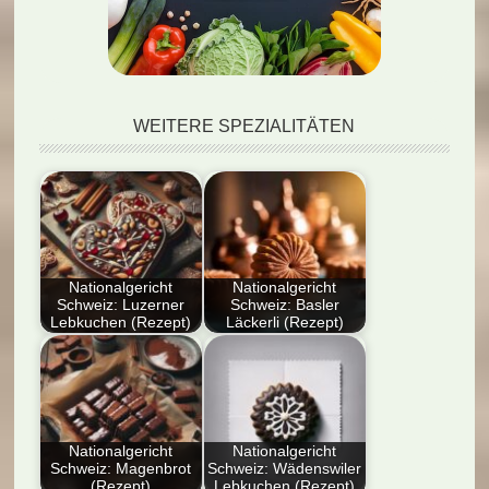
WEITERE SPEZIALITÄTEN
Nationalgericht
Nationalgericht
Schweiz: Luzerner
Schweiz: Basler
Lebkuchen (Rezept)
Läckerli (Rezept)
Dieser Blog-Artikel
Der Artikel enthält ein
präsentiert das
detailliertes Rezept für
traditionelle Rezept
Basler Läckerli, ein…
der Luzerner
Lebkuchen aus…
Nationalgericht
Nationalgericht
Schweiz: Magenbrot
Schweiz: Wädenswiler
(Rezept)
Lebkuchen (Rezept)