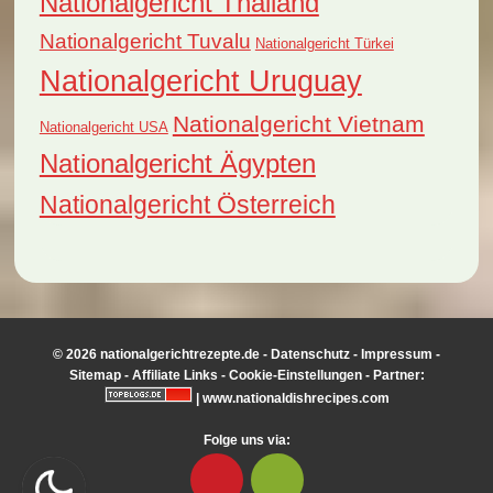
Nationalgericht Thailand
Nationalgericht Tuvalu
Nationalgericht Türkei
Nationalgericht Uruguay
Nationalgericht Vietnam
Nationalgericht USA
Nationalgericht Ägypten
Nationalgericht Österreich
© 2026 nationalgerichtrezepte.de -
Datenschutz
-
Impressum
-
Sitemap
-
Affiliate Links
-
Cookie-Einstellungen
- Partner:
|
www.nationaldishrecipes.com
Folge uns via: