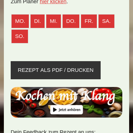
Zum Planer
hier klicken
.
MO.
DI.
MI.
DO.
FR.
SA.
SO.
REZEPT ALS PDF / DRUCKEN
Dein Feedback zum Rezept an uns: