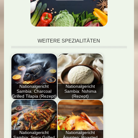
WEITERE SPEZIALITÄTEN
Nationalgericht
Nationalgericht
Sambia: Charcoal
Sambia: Nshima
Grilled Tilapia (Rezept)
(Rezept)
Entdecken Sie das
Entdecke Sambias
Nationalgericht
Nationalgericht:
Sambia: Charcoal
Nshima! Dieses
Grilled Tilapia
Rezept führt dich in
(Rezept). Genießen…
die…
Nationalgericht
Nationalgericht
Sambia: Spicy Grilled
Ägypten: Roasted