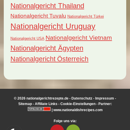
Nationalgericht Thailand
Nationalgericht Tuvalu
Nationalgericht Türkei
Nationalgericht Uruguay
Nationalgericht Vietnam
Nationalgericht USA
Nationalgericht Ägypten
Nationalgericht Österreich
© 2026 nationalgerichtrezepte.de -
Datenschutz
-
Impressum
-
Sitemap
-
Affiliate Links
-
Cookie-Einstellungen
- Partner:
|
www.nationaldishrecipes.com
Folge uns via: