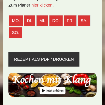
Zum Planer
hier klicken
.
MO.
DI.
MI.
DO.
FR.
SA.
SO.
REZEPT ALS PDF / DRUCKEN