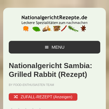
Zur
Zum
Zur
Hauptnavigation
Inhalt
Seitenspalte
springen
springen
springen
MENU
Nationalgericht Sambia:
Grilled Rabbit (Rezept)
BY
FOOD-ENTHUSIASTEN TEAM
ZUFALL-REZEPT (Anzeigen)