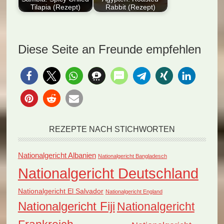
Tilapia (Rezept)
Rabbit (Rezept)
Lernen Sie, wie Sie
Dieser Artikel
das traditionelle
präsentiert ein
sambische Gericht
traditionelles
Diese Seite an Freunde empfehlen
Spicy Grilled…
ägyptisches Rezept
für gebratenes
Kaninchen.…
REZEPTE NACH STICHWORTEN
Nationalgericht Albanien
Nationalgericht Bangladesch
Nationalgericht Deutschland
Nationalgericht El Salvador
Nationalgericht England
Nationalgericht Fiji
Nationalgericht