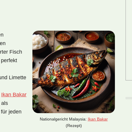
en
hen
rter Fisch
 perfekt
und Limette
e
Ikan Bakar
 als
für jeden
Nationalgericht Malaysia:
Ikan Bakar
(Rezept)