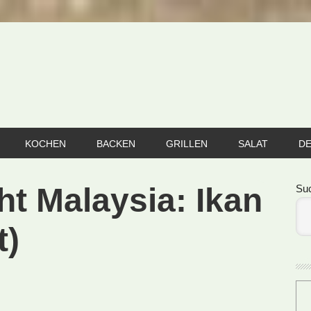
KOCHEN
BACKEN
GRILLEN
SALAT
D
Se
ht Malaysia: Ikan
Su
t)