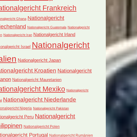
tionalgericht Frankreich
Nationalgericht
onalgericht Ghana
iechenland
Nationalgericht Guatemala
Nationalgericht
Nationalgericht Irland
en
Nationalgericht Iran
Nationalgericht
ionalgericht Israel
alien
Nationalgericht Japan
tionalgericht Kroatien
Nationalgericht
banon
Nationalgericht Mauretanien
tionalgericht Mexiko
Nationalgericht
Nationalgericht Niederlande
al
onalgericht Nigeria
Nationalgericht Pakistan
Nationalgericht
ionalgericht Peru
ilippinen
Nationalgericht Polen
tionalgericht Portugal
Nationalgericht Rumänien