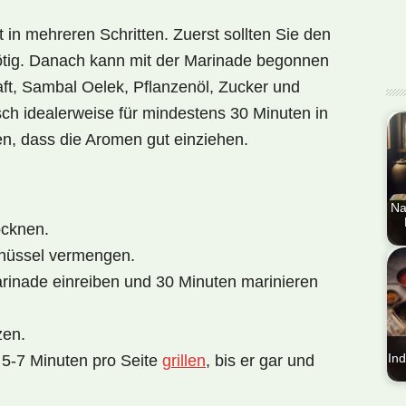
t in mehreren Schritten. Zuerst sollten Sie den
nötig. Danach kann mit der Marinade begonnen
ft, Sambal Oelek, Pflanzenöl, Zucker und
ch idealerweise für mindestens 30 Minuten in
en, dass die Aromen gut einziehen.
Na
ocknen.
chüssel vermengen.
En
Nat
rinade einreiben und 30 Minuten marinieren
Les
(R
zen.
Si
5-7 Minuten pro Seite
grillen
, bis er gar und
Ind
En