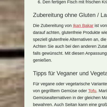
Den fertigen Fisch mit frischen K
Zubereitung ohne Gluten / L
Die Zubereitung von
Ikan Bakar
ist von
darauf achten, glutenfreie Produkte w
speziell glutenfreie Alternativen an, di
Achten Sie auch bei den anderen Zutat
falls gewünscht. Mit diesen Anpassun
genießen.
Tipps für Veganer und Vegeta
Für vegane oder vegetarische Variant
von gegrilltem Gemüse oder
Tofu
. Mar
Gemüsealternativen in der gleichen M
bewahren. Auch Seitan kann eine großa