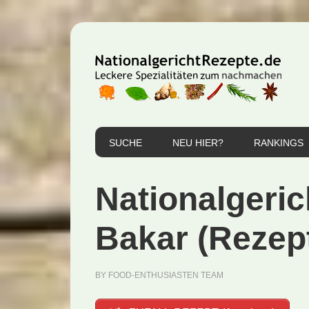
Zur
Zum
Zur
Hauptnavigation
Inhalt
Seitenspalte
springen
springen
springen
SUCHE
NEU HIER?
RANKINGS
Nationalgeric
Bakar (Rezep
BY
FOOD-ENTHUSIASTEN TEAM