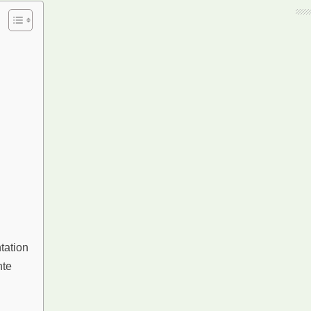
tation
hte