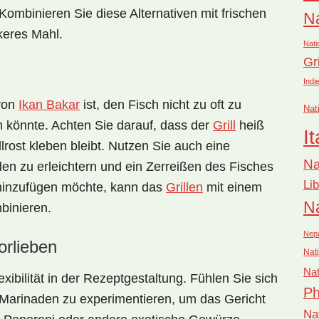
ombinieren Sie diese Alternativen mit frischen
Na
keres Mahl.
Nati
Gr
Indi
 von
Ikan Bakar
ist, den Fisch nicht zu oft zu
Nat
n könnte. Achten Sie darauf, dass der
Grill
heiß
It
llrost kleben bleibt. Nutzen Sie auch eine
Na
den zu erleichtern und ein Zerreißen des Fisches
Li
hinzufügen möchte, kann das
Grillen
mit einem
Na
binieren.
Nep
rlieben
Nati
Nat
lexibilität in der Rezeptgestaltung. Fühlen Sie sich
Ph
 Marinaden zu experimentieren, um das Gericht
Na