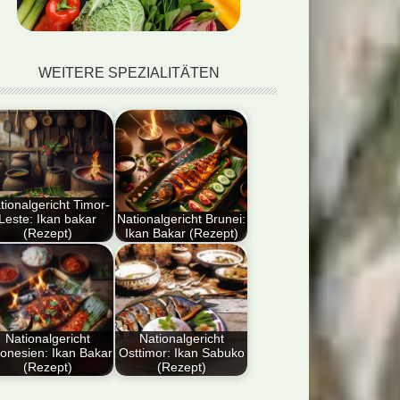
WEITERE SPEZIALITÄTEN
tionalgericht Timor-
Leste: Ikan bakar
Nationalgericht Brunei:
(Rezept)
Ikan Bakar (Rezept)
tdecken Sie das
Der Artikel liefert eine
ionalgericht Timor-
detaillierte Anleitung
te: Ikan Bakar
zur Zubereitung von
ezept). Genießen
Ikan…
e…
Nationalgericht
Nationalgericht
onesien: Ikan Bakar
Osttimor: Ikan Sabuko
(Rezept)
(Rezept)
tdecke das
Tauchen Sie in