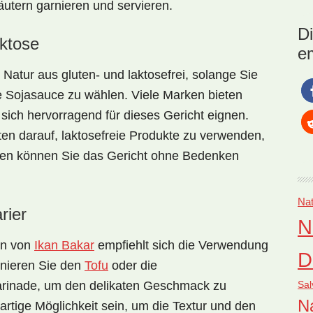
räutern garnieren und servieren.
Nat
Ind
D
Ba
aktose
e
kös
üb
 Natur aus gluten- und laktosefrei, solange Sie
ie Sojasauce zu wählen. Viele Marken bieten
e sich hervorragend für dieses Gericht eignen.
en darauf, laktosefreie Produkte zu verwenden,
gen können Sie das Gericht ohne Bedenken
Nat
rier
N
en von
Ikan Bakar
empfiehlt sich die Verwendung
D
inieren Sie den
Tofu
oder die
Sal
arinade, um den delikaten Geschmack zu
Na
rtige Möglichkeit sein, um die Textur und den