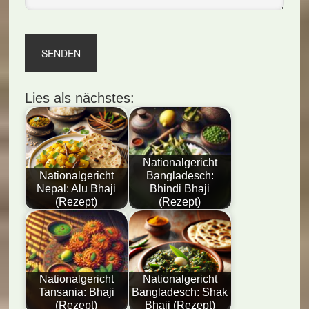
Lies als nächstes:
Nationalgericht
Nationalgericht
Bangladesch:
Nepal: Alu Bhaji
Bhindi Bhaji
(Rezept)
(Rezept)
Nationalgericht
Nationalgericht
Tansania: Bhaji
Bangladesch: Shak
(Rezept)
Bhaji (Rezept)