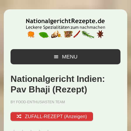
Zur
Zum
Zur
Hauptnavigation
Inhalt
Seitenspalte
springen
springen
springen
MENU
Nationalgericht Indien:
Pav Bhaji (Rezept)
BY
FOOD-ENTHUSIASTEN TEAM
ZUFALL-REZEPT (Anzeigen)