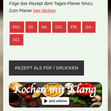
Füge das Rezept dem Tages-Planer hinzu.
Zum Planer
hier klicken
.
MO.
DI.
MI.
DO.
FR.
SA.
SO.
REZEPT ALS PDF / DRUCKEN