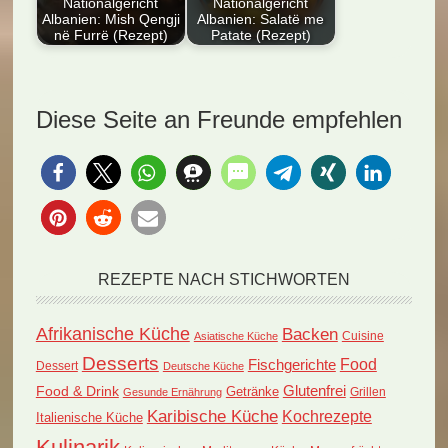
Mish,…
Nationalgericht
Nationalgericht
Albanien: Mish Qengji
Albanien: Salatë me
në Furrë (Rezept)
Patate (Rezept)
Ein Guide zur
Entdecken Sie das
Zubereitung des
Nationalgericht
traditionellen
Albanien: Salatë me
Diese Seite an Freunde empfehlen
albanischen Gerichts
Patate (Rezept).
Mish Qengji…
Dieses…
REZEPTE NACH STICHWORTEN
Afrikanische Küche
Backen
Cuisine
Asiatische Küche
Desserts
Food
Fischgerichte
Dessert
Deutsche Küche
Food & Drink
Glutenfrei
Getränke
Grillen
Gesunde Ernährung
Karibische Küche
Kochrezepte
Italienische Küche
Kulinarik