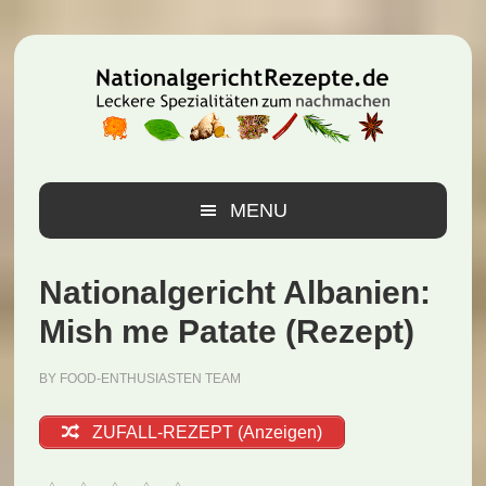
Zur
Zum
Zur
Hauptnavigation
Inhalt
Seitenspalte
springen
springen
springen
MENU
Nationalgericht Albanien:
Mish me Patate (Rezept)
BY
FOOD-ENTHUSIASTEN TEAM
ZUFALL-REZEPT (Anzeigen)