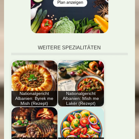
WEITERE SPEZIALITÄTEN
Nationalgericht
Nationalgericht
Albanien: Byrek me
Albanien: Mish me
Mish (Rezept)
Lakër (Rezept)
Dieser Artikel
Entdecken Sie das
präsentiert das
Nationalgericht
traditionelle albanische
Albanien: Mish me
Gericht Byrek me
Lakër (Rezept) –…