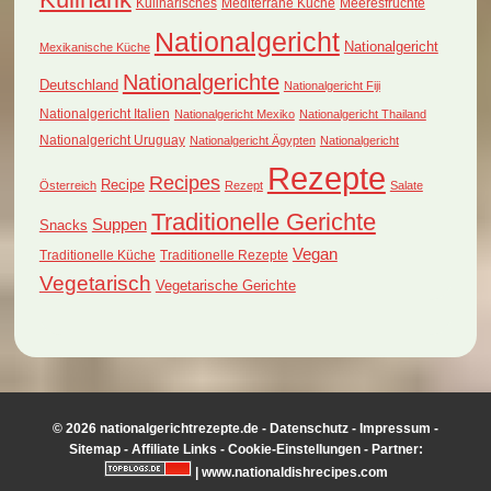
Kulinarisches
Mediterrane Küche
Meeresfrüchte
Nationalgericht
Nationalgericht
Mexikanische Küche
Nationalgerichte
Deutschland
Nationalgericht Fiji
Nationalgericht Italien
Nationalgericht Mexiko
Nationalgericht Thailand
Nationalgericht Uruguay
Nationalgericht Ägypten
Nationalgericht
Rezepte
Recipes
Recipe
Österreich
Rezept
Salate
Traditionelle Gerichte
Suppen
Snacks
Vegan
Traditionelle Küche
Traditionelle Rezepte
Vegetarisch
Vegetarische Gerichte
© 2026 nationalgerichtrezepte.de -
Datenschutz
-
Impressum
-
Sitemap
-
Affiliate Links
-
Cookie-Einstellungen
- Partner:
|
www.nationaldishrecipes.com