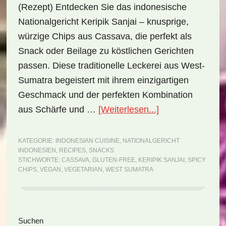
(Rezept) Entdecken Sie das indonesische
Nationalgericht Keripik Sanjai – knusprige,
würzige Chips aus Cassava, die perfekt als
Snack oder Beilage zu köstlichen Gerichten
passen. Diese traditionelle Leckerei aus West-
Sumatra begeistert mit ihrem einzigartigen
Geschmack und der perfekten Kombination
ÜberNationalgeri
aus Schärfe und …
[Weiterlesen...]
Indonesien:
Keripik
KATEGORIE:
INDONESIAN CUISINE
,
NATIONALGERICHT
INDONESIEN
,
RECIPES
,
SNACKS
Sanjai
STICHWORTE:
CASSAVA
,
GLUTEN-FREE
,
KERIPIK SANJAI
,
SPICY
(Rezept)
CHIPS
,
VEGAN
,
VEGETARIAN
,
WEST SUMATRA
Seitenspalte
Suchen