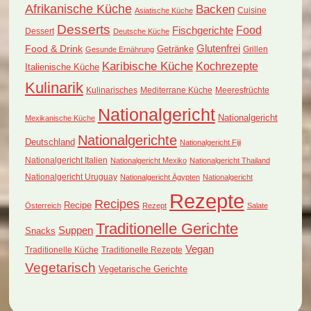
Afrikanische Küche
Backen
Cuisine
Asiatische Küche
Desserts
Food
Fischgerichte
Dessert
Deutsche Küche
Food & Drink
Glutenfrei
Getränke
Grillen
Gesunde Ernährung
Karibische Küche
Kochrezepte
Italienische Küche
Kulinarik
Kulinarisches
Mediterrane Küche
Meeresfrüchte
Nationalgericht
Nationalgericht
Mexikanische Küche
Nationalgerichte
Deutschland
Nationalgericht Fiji
Nationalgericht Italien
Nationalgericht Mexiko
Nationalgericht Thailand
Nationalgericht Uruguay
Nationalgericht Ägypten
Nationalgericht
Rezepte
Recipes
Recipe
Österreich
Rezept
Salate
Traditionelle Gerichte
Suppen
Snacks
Vegan
Traditionelle Küche
Traditionelle Rezepte
Vegetarisch
Vegetarische Gerichte