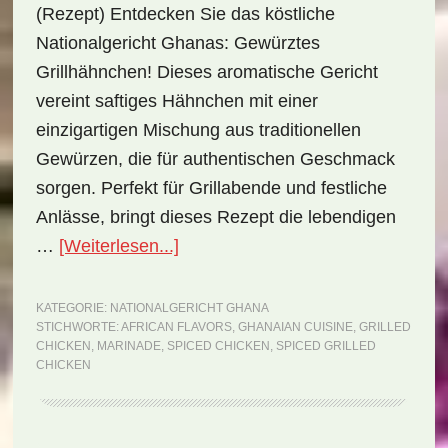
(Rezept) Entdecken Sie das köstliche
Nationalgericht Ghanas: Gewürztes
Grillhähnchen! Dieses aromatische Gericht
vereint saftiges Hähnchen mit einer
einzigartigen Mischung aus traditionellen
Gewürzen, die für authentischen Geschmack
sorgen. Perfekt für Grillabende und festliche
Anlässe, bringt dieses Rezept die lebendigen
ÜberNationalgericht
…
[Weiterlesen...]
Ghana:
Spiced
KATEGORIE:
NATIONALGERICHT GHANA
STICHWORTE:
AFRICAN FLAVORS
,
GHANAIAN CUISINE
,
GRILLED
Grilled
CHICKEN
,
MARINADE
,
SPICED CHICKEN
,
SPICED GRILLED
Chicken
CHICKEN
(Rezept)