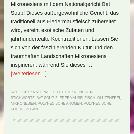
Mikronesiens mit dem Nationalgericht Bat
Soup! Dieses außergewöhnliche Gericht, das
traditionell aus Fledermausfleisch zubereitet
wird, vereint exotische Zutaten und
jahrhundertealte Kochtraditionen. Lassen Sie
sich von der faszinierenden Kultur und den
traumhaften Landschaften Mikronesiens
inspirieren, während Sie dieses …
ÜberNationalgericht
[Weiterlesen...]
Mikronesien:
Bat
KATEGORIE:
NATIONALGERICHT MIKRONESIEN
STICHWORTE:
BAT SOUP
,
FLEDERMAUSFLEISCH
,
GLUTENFREI
,
Soup
MIKRONESIEN
,
POLYNESISCHE AROMEN
,
POLYNESISCHE
(Rezept)
KÜCHE
,
VEGAN