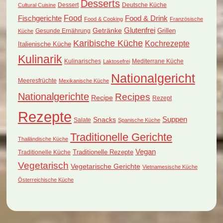
Desserts
Dessert
Deutsche Küche
Cultural Cuisine
Food
Fischgerichte
Food & Drink
Food & Cooking
Französische
Glutenfrei
Getränke
Grillen
Küche
Gesunde Ernährung
Karibische Küche
Kochrezepte
Italienische Küche
Kulinarik
Kulinarisches
Mediterrane Küche
Laktosefrei
Nationalgericht
Meeresfrüchte
Mexikanische Küche
Nationalgerichte
Recipes
Recipe
Rezept
Rezepte
Suppen
Snacks
Salate
Spanische Küche
Traditionelle Gerichte
Thailändische Küche
Vegan
Traditionelle Küche
Traditionelle Rezepte
Vegetarisch
Vegetarische Gerichte
Vietnamesische Küche
Österreichische Küche