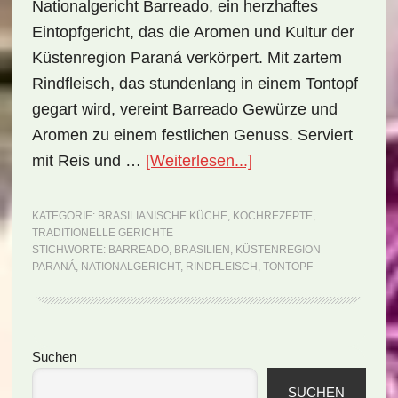
Nationalgericht Barreado, ein herzhaftes
Eintopfgericht, das die Aromen und Kultur der
Küstenregion Paraná verkörpert. Mit zartem
Rindfleisch, das stundenlang in einem Tontopf
gegart wird, vereint Barreado Gewürze und
Aromen zu einem festlichen Genuss. Serviert
ÜberNationalgericht
mit Reis und …
[Weiterlesen...]
Brasilien:
Barreado
KATEGORIE:
BRASILIANISCHE KÜCHE
,
KOCHREZEPTE
,
TRADITIONELLE GERICHTE
(Rezept)
STICHWORTE:
BARREADO
,
BRASILIEN
,
KÜSTENREGION
PARANÁ
,
NATIONALGERICHT
,
RINDFLEISCH
,
TONTOPF
Seitenspalte
Suchen
SUCHEN