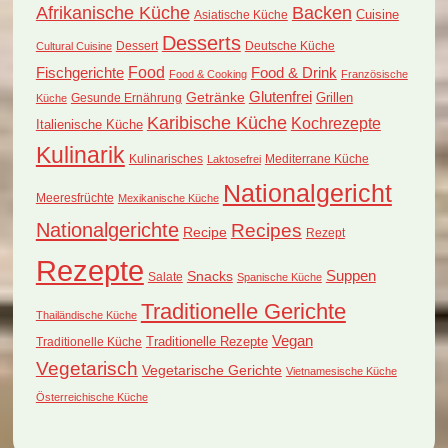
Afrikanische Küche
Backen
Cuisine
Asiatische Küche
Desserts
Dessert
Deutsche Küche
Cultural Cuisine
Food
Fischgerichte
Food & Drink
Food & Cooking
Französische
Glutenfrei
Getränke
Grillen
Küche
Gesunde Ernährung
Karibische Küche
Kochrezepte
Italienische Küche
Kulinarik
Kulinarisches
Mediterrane Küche
Laktosefrei
Nationalgericht
Meeresfrüchte
Mexikanische Küche
Nationalgerichte
Recipes
Recipe
Rezept
Rezepte
Suppen
Snacks
Salate
Spanische Küche
Traditionelle Gerichte
Thailändische Küche
Vegan
Traditionelle Küche
Traditionelle Rezepte
Vegetarisch
Vegetarische Gerichte
Vietnamesische Küche
Österreichische Küche