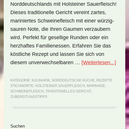
Norddeutschlands mit Holsteiner Sauerfleisch!
Dieses traditionelle Gericht vereint zartes,
mariniertes Schweinefleisch mit einer würzig-
sauren Note, die Ihren Gaumen verzaubern
wird. Perfekt für gesellige Runden oder ein
herzhaftes Familienessen. Erfahren Sie das
köstliche Rezept und lassen Sie sich von
ÜberN
diesem unverwechselbaren …
[Weiterlesen...]
Deuts
Holst
KATEGORIE:
KULINARIK
,
NORDDEUTSCHE KÜCHE
,
REZEPTE
STICHWORTE:
HOLSTEINER SAUERFLEISCH
,
MARINADE
,
Sauer
SCHWEINEFLEISCH
,
TRADITIONELLES GERICHT
,
(Reze
ZUBEREITUNGSTIPPS
Seitenspalte
Suchen