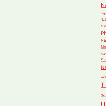
Na
Nep
Nati
Nat
Ph
Na
Na
Arab
Si
Na
Lan
T
Nat
U