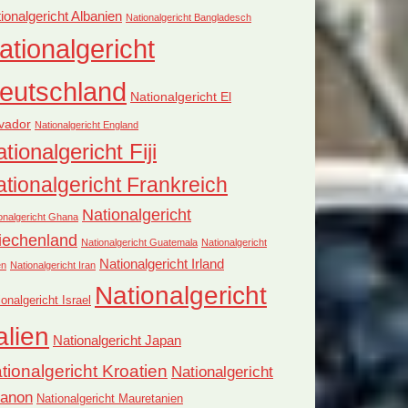
ionalgericht Albanien
Nationalgericht Bangladesch
ationalgericht
eutschland
Nationalgericht El
vador
Nationalgericht England
tionalgericht Fiji
tionalgericht Frankreich
Nationalgericht
onalgericht Ghana
iechenland
Nationalgericht Guatemala
Nationalgericht
Nationalgericht Irland
en
Nationalgericht Iran
Nationalgericht
ionalgericht Israel
alien
Nationalgericht Japan
tionalgericht Kroatien
Nationalgericht
banon
Nationalgericht Mauretanien