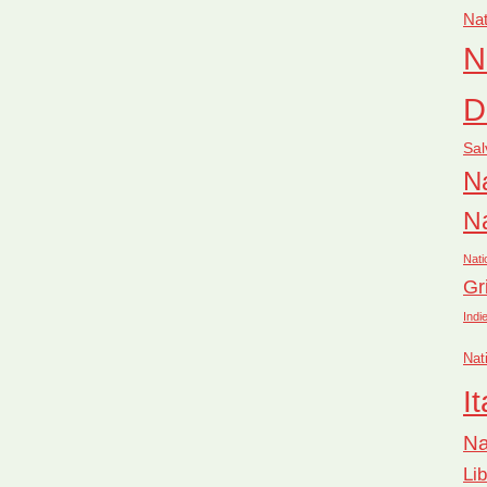
Nat
N
D
Sal
Na
Na
Nati
Gr
Indi
Nat
It
Na
Li