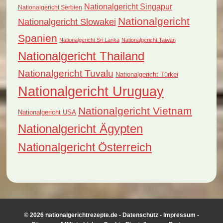
Nationalgericht Singapur
Nationalgericht Serbien
Nationalgericht
Nationalgericht Slowakei
Spanien
Nationalgericht Sri Lanka
Nationalgericht Taiwan
Nationalgericht Thailand
Nationalgericht Tuvalu
Nationalgericht Türkei
Nationalgericht Uruguay
Nationalgericht Vietnam
Nationalgericht USA
Nationalgericht Ägypten
Nationalgericht Österreich
© 2026 nationalgerichtrezepte.de -
Datenschutz
-
Impressum
-