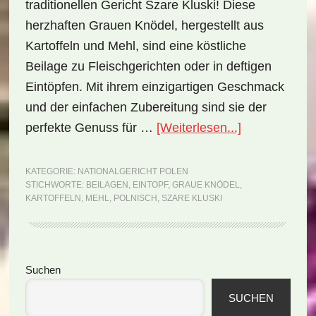
traditionellen Gericht Szare Kluski! Diese
herzhaften Grauen Knödel, hergestellt aus
Kartoffeln und Mehl, sind eine köstliche
Beilage zu Fleischgerichten oder in deftigen
Eintöpfen. Mit ihrem einzigartigen Geschmack
und der einfachen Zubereitung sind sie der
ÜberNational
perfekte Genuss für …
[Weiterlesen...]
Polen:
Szare
KATEGORIE:
NATIONALGERICHT POLEN
STICHWORTE:
BEILAGEN
,
EINTOPF
,
GRAUE KNÖDEL
,
kluski
KARTOFFELN
,
MEHL
,
POLNISCH
,
SZARE KLUSKI
(Rezept)
Seitenspalte
Suchen
SUCHEN