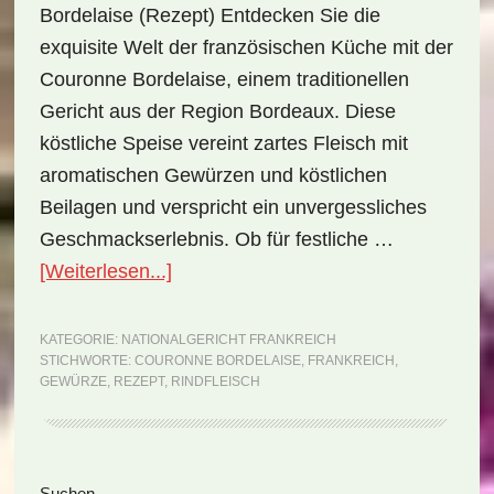
Bordelaise (Rezept) Entdecken Sie die
exquisite Welt der französischen Küche mit der
Couronne Bordelaise, einem traditionellen
Gericht aus der Region Bordeaux. Diese
köstliche Speise vereint zartes Fleisch mit
aromatischen Gewürzen und köstlichen
Beilagen und verspricht ein unvergessliches
Geschmackserlebnis. Ob für festliche …
ÜberNationalgericht
[Weiterlesen...]
Frankreich:
Couronne
KATEGORIE:
NATIONALGERICHT FRANKREICH
STICHWORTE:
COURONNE BORDELAISE
,
FRANKREICH
,
Bordelaise
GEWÜRZE
,
REZEPT
,
RINDFLEISCH
(Rezept)
Suchen