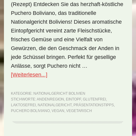
(Rezept) Entdecken Sie das herzhaft-köstliche
Puchero Boliviano, das traditionelle
Nationalgericht Boliviens! Dieses aromatische
Eintopfgericht vereint zarte Fleischstücke,
frisches Gemüse und eine Vielfalt von
Gewürzen, die den Geschmack der Anden in
jede Schüssel bringen. Perfekt für gesellige
Anlässe, sorgt Puchero nicht …
ÜberNationalgericht
[Weiterlesen...]
Bolivien:
Puchero
KATEGORIE:
NATIONALGERICHT BOLIVIEN
STICHWORTE:
ANDENREGION
,
EINTOPF
,
GLUTENFREI
,
Boliviano
LAKTOSEFREI
,
NATIONALGERICHT
,
PRÄSENTATIONSTIPPS
,
(Rezept)
PUCHERO BOLIVIANO
,
VEGAN
,
VEGETARISCH