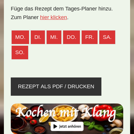
Füge das Rezept dem Tages-Planer hinzu.
Zum Planer
hier klicken
.
MO.
DI.
MI.
DO.
FR.
SA.
SO.
REZEPT ALS PDF / DRUCKEN