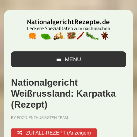
Zur
Zum
Zur
Hauptnavigation
Inhalt
Seitenspalte
springen
springen
springen
MENU
Nationalgericht
Weißrussland: Karpatka
(Rezept)
BY
FOOD-ENTHUSIASTEN TEAM
ZUFALL-REZEPT (Anzeigen)