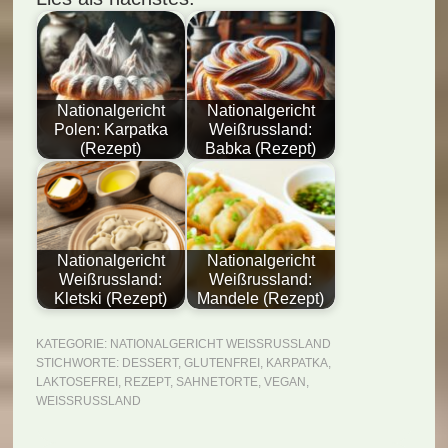
Nationalgericht
Nationalgericht
Polen: Karpatka
Weißrussland:
(Rezept)
Babka (Rezept)
Nationalgericht
Nationalgericht
Weißrussland:
Weißrussland:
Kletski (Rezept)
Mandele (Rezept)
KATEGORIE:
NATIONALGERICHT WEISSRUSSLAND
STICHWORTE:
DESSERT
,
GLUTENFREI
,
KARPATKA
,
LAKTOSEFREI
,
REZEPT
,
SAHNETORTE
,
VEGAN
,
WEISSRUSSLAND