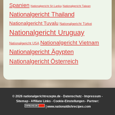
Spanien
Nationalgericht Sri Lanka
Nationalgericht Taiwan
Nationalgericht Thailand
Nationalgericht Tuvalu
Nationalgericht Türkei
Nationalgericht Uruguay
Nationalgericht Vietnam
Nationalgericht USA
Nationalgericht Ägypten
Nationalgericht Österreich
© 2026 nationalgerichtrezepte.de -
Datenschutz
-
Impressum
-
Sitemap
-
Affiliate Links
-
Cookie-Einstellungen
- Partner:
|
www.nationaldishrecipes.com