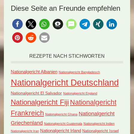
tonganische Gericht
Tapa Koko (Rezept).
Diese Seite an Freunde empfehlen
Koko Tonga, ein…
Genießen Sie…
REZEPTE NACH STICHWORTEN
Nationalgericht Albanien
Nationalgericht Bangladesch
Nationalgericht Deutschland
Nationalgericht El Salvador
Nationalgericht England
Nationalgericht Fiji
Nationalgericht
Frankreich
Nationalgericht
Nationalgericht Ghana
Griechenland
Nationalgericht Guatemala
Nationalgericht Indien
Nationalgericht Irland
Nationalgericht Israel
Nationalgericht Iran