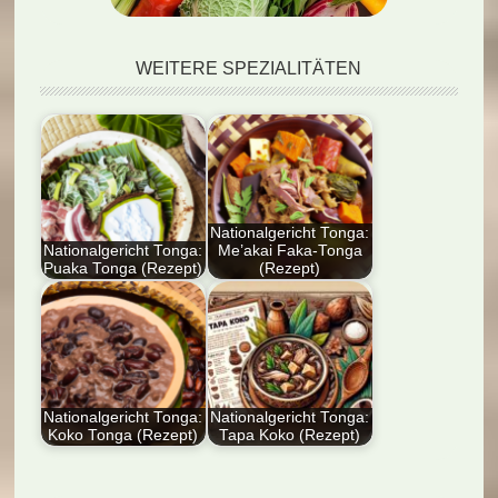
WEITERE SPEZIALITÄTEN
Nationalgericht Tonga:
Nationalgericht Tonga:
Me’akai Faka-Tonga
Puaka Tonga (Rezept)
(Rezept)
Der Artikel liefert eine
Dieser Artikel bietet
detaillierte Anleitung
ein detailliertes Rezept
zur Zubereitung des
für Me’akai Faka-
tonganischen…
Tonga, ein…
Nationalgericht Tonga:
Nationalgericht Tonga:
Koko Tonga (Rezept)
Tapa Koko (Rezept)
Der Artikel präsentiert
Entdecken Sie das
das traditionelle
Nationalgericht Tonga: