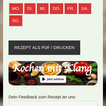
MO.
DI.
MI.
DO.
FR.
SA.
SO.
REZEPT ALS PDF / DRUCKEN
Dein Feedback zum Rezept an uns: