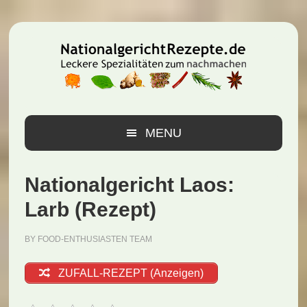
Zur
Zum
Zur
Hauptnavigation
Inhalt
Seitenspalte
springen
springen
springen
MENU
Nationalgericht Laos:
Larb (Rezept)
BY
FOOD-ENTHUSIASTEN TEAM
ZUFALL-REZEPT (Anzeigen)