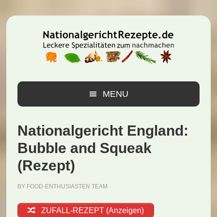
Zur
Zum
Zur
Hauptnavigation
Inhalt
Seitenspalte
springen
springen
springen
MENU
Nationalgericht England:
Bubble and Squeak
(Rezept)
BY
FOOD-ENTHUSIASTEN TEAM
ZUFALL-REZEPT (Anzeigen)