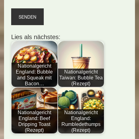
Lies als nächstes:
Nationalgericht
England: Bubble
Nationalgericht
and Squeak mit
Taiwan: Bubble Tea
Bacon…
(Rezept)
Nationalgericht
Nationalgericht
England: Beef
England:
Dripping Toast
Rumbledethumps
(Rezept)
(Rezept)