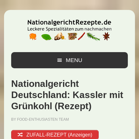
Zur
Zum
Zur
Hauptnavigation
Inhalt
Seitenspalte
springen
springen
springen
MENU
Nationalgericht
Deutschland: Kassler mit
Grünkohl (Rezept)
BY
FOOD-ENTHUSIASTEN TEAM
ZUFALL-REZEPT (Anzeigen)