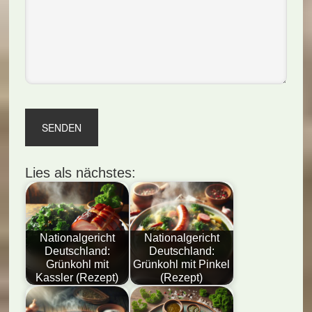
Lies als nächstes:
Nationalgericht
Nationalgericht
Deutschland:
Deutschland:
Grünkohl mit
Grünkohl mit Pinkel
Kassler (Rezept)
(Rezept)